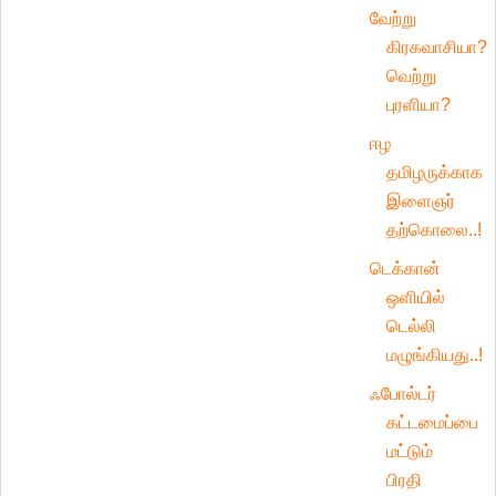
வேற்று
கிரகவாசியா?
வெற்று
புரளியா?
ஈழ
தமிழருக்காக
இளைஞர்
தற்கொலை..!
டெக்கான்
ஒளியில்
டெல்லி
மழுங்கியது..!
ஃபோல்டர்
கட்டமைப்பை
மட்டும்
பிரதி