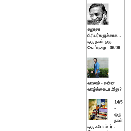
சுஜாதா
பிரியர்களுக்காக...
ஒரு நாள் ஒரு
கோப்புறை - 06/09
வானம் - என்ன
வாழ்க்கைடா இது?
14/5
-
ஒரு
நாள்
ஒரு ஃபோல்டர் :