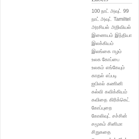
100 நாட் அவுட்
99
நாட் அவுட்
Tamiltel
அரசியல்
அறிவியல்
இணையம்
இந்தியா
இலக்கியம்
இலங்கை
ஈழம்
உலக கோப்பை
உலகம்
எங்கேயும்
காதல்
எப்படி
ஐபிஎல்
கணினி
கல்வி
கவிக்கியம்
கவிதை
கிரிக்கெட்
கோப்புறை
கோலிவுட்
சச்சின்
சமூகம்
சினிமா
சிறுகதை