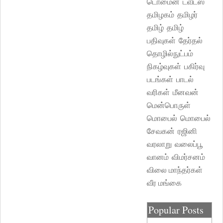
டொமைன்
ட்வீட்ஸ்
தமிழகம்
தமிழர்
தமிழ்
தமிழ்
பதிவுகள்
தேர்தல்
தொழில்நுட்பம்
நிகழ்வுகள்
பகிர்வு
படங்கள்
பாடல்
வரிகள்
மீனவன்
மென்பொருள்
மொபைல்
மொபைல்
சேவகன்
ரஜினி
வரலாறு
வலைப்பூ
வானம்
விமர்சனம்
விலை மாந்தர்கள்
வீர மங்கை
Popular Posts