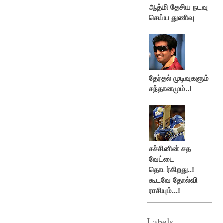
ஆத்மி தேசிய நடவு
செய்ய துணிவு
தேர்தல் முடிவுகளும்
சந்தானமும்..!
சச்சினின் சத
வேட்டை
தொடர்கிறது..!
கூடவே தோல்வி
ராசியும்...!
Labels