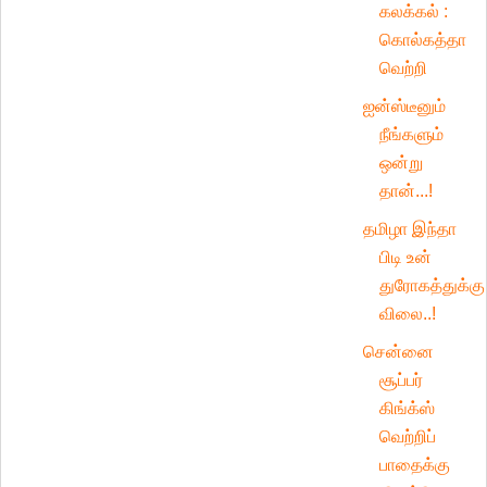
கலக்கல் :
கொல்கத்தா
வெற்றி
ஐன்ஸ்டீனும்
நீங்களும்
ஒன்று
தான்...!
தமிழா இந்தா
பிடி உன்
துரோகத்துக்கு
விலை..!
சென்னை
சூப்பர்
கிங்க்ஸ்
வெற்றிப்
பாதைக்கு