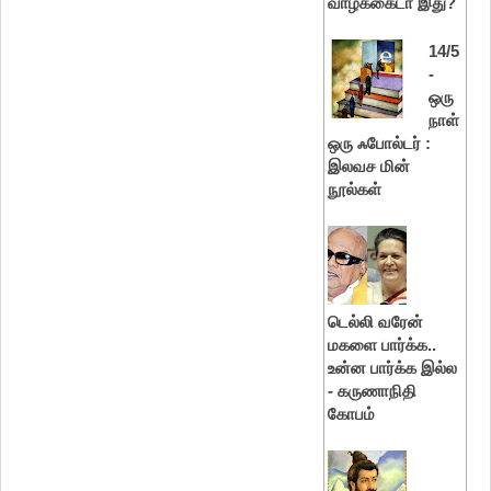
வாழ்க்கைடா இது?
14/5
-
ஒரு
நாள்
ஒரு ஃபோல்டர் :
இலவச மின்
நூல்கள்
டெல்லி வரேன்
மகளை பார்க்க..
உன்ன பார்க்க இல்ல
- கருணாநிதி
கோபம்