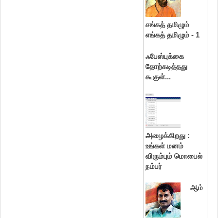
சங்கத் தமிழும்
எங்கத் தமிழும் - 1
ஃபேஸ்புக்கை
தோற்கடித்தது
கூகுள்...
அழைக்கிறது :
உங்கள் மனம்
விரும்பும் மொபைல்
நம்பர்
ஆம்