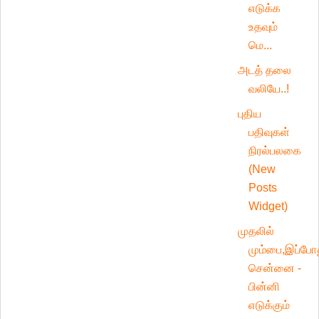
எடுக்க
உதவும்
மெ...
அடத் தலை
வலியே..!
புதிய
பதிவுகள்
நிரல்பலகை
(New
Posts
Widget)
முதலில்
மும்பை,இப்போ
சென்னை -
பின்னி
எடுக்கும்