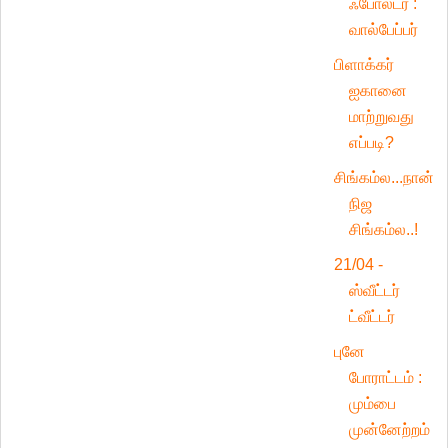
ஃபோல்டர் :
வால்பேப்பர்
பிளாக்கர்
ஐகானை
மாற்றுவது
எப்படி?
சிங்கம்ல...நான்
நிஜ
சிங்கம்ல..!
21/04 -
ஸ்வீட்டர்
ட்வீட்டர்
புனே
போராட்டம் :
மும்பை
முன்னேற்றம்