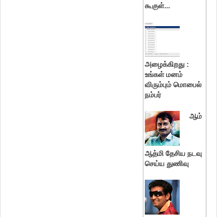
கூகுள்...
அழைக்கிறது :
உங்கள் மனம்
விரும்பும் மொபைல்
நம்பர்
ஆம்
ஆத்மி தேசிய நடவு
செய்ய துணிவு