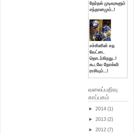
தேர்தல் முடிவுகளும்
சந்தானமும்..!
சச்சினின் சத
வேட்டை
தொடர்கிறது..!
கூடவே தோல்வி
ராசியும்...!
வலைப்பதிவு
காப்பகம்
►
2014
(1)
►
2013
(2)
►
2012
(7)