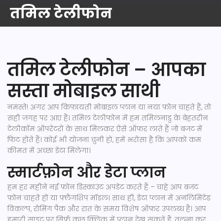
तमिल टेलीफोन
तमिल टेलीफोन – आपका
सस्ता मोबाइल साथी
नमस्ते! अगर आप किफायती मोबाइल प्लान या नया फ़ोन चाहते हैं, तो
सही जगह पर आए हैं। तमिल टेलीफोन में हम तमिलनाडु के बेहतरीन
टेलीकॉम ऑपरेटरों के साथ मिलकर ऐसे ऑफ़र लाते हैं जो बजट में
फिट होते हैं। कोई भी योजना चुनी हो, हमें भरोसा है कि आपको कम
कीमत में अच्छा डेटा मिलेगा।
स्मार्टफ़ोन और डेटा प्लान
हम हर महीने नई फ़ोन डिस्काउंट अपडेट करते हैं – चाहे आप बजट
फ़ोन चाहते हों या फ़्लैगशिप मॉडल। साथ ही, डेटा प्लान में अनलिमिटेड
विकल्प, रोमिंग पैक और रात के समय विशेष ऑफ़र उपलब्ध हैं। आप
हमारी साइट पर सिर्फ़ कुछ क्लिक में प्लान देख सकते हैं, तुलना कर