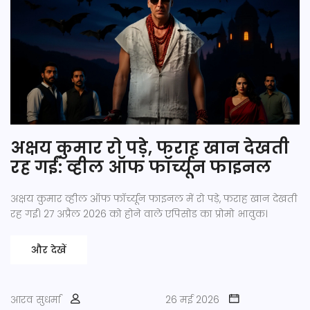
अक्षय कुमार रो पड़े, फराह खान देखती
रह गईं: व्हील ऑफ फॉर्च्यून फाइनल
अक्षय कुमार व्हील ऑफ फॉर्च्यून फाइनल में रो पड़े, फराह खान देखती
रह गईं। 27 अप्रैल 2026 को होने वाले एपिसोड का प्रोमो भावुक।
और देखें
आरव सुधर्मा
26 मई 2026