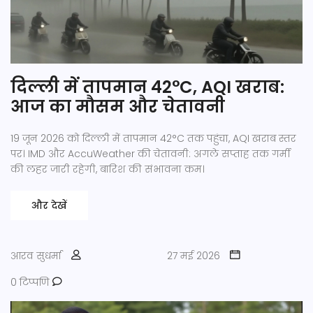
दिल्ली में तापमान 42°C, AQI खराब:
आज का मौसम और चेतावनी
19 जून 2026 को दिल्ली में तापमान 42°C तक पहुंचा, AQI खराब स्तर
पर। IMD और AccuWeather की चेतावनी: अगले सप्ताह तक गर्मी
की लहर जारी रहेगी, बारिश की संभावना कम।
और देखें
आरव सुधर्मा
27 मई 2026
0 टिप्पणि