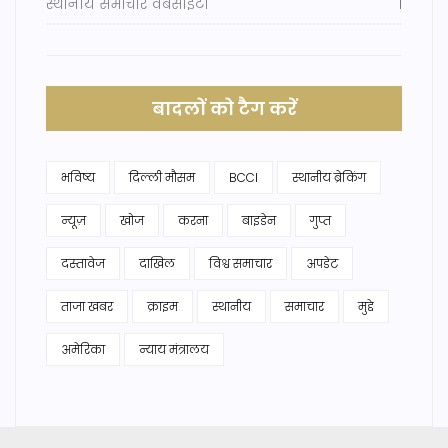
स्थानीय समाचार वेबसाइट।
1
बादलों को टैग करें
भविष्य
दिल्ली मौसम
BCCI
स्थानीय ब्रेकिंग
न्यूज़
खोज
करना
बाइडेन
गुप्त
दस्तावेज
दाखिल
विश्व समाचार
अपडेट
ताजा खबर
क्राइम
स्थानीय
समाचार
मुद्दे
अमेरिका
न्याय मंत्रालय