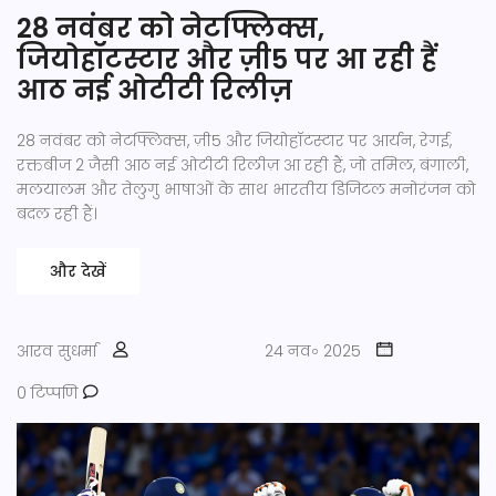
28 नवंबर को नेटफ्लिक्स,
जियोहॉटस्टार और ज़ी5 पर आ रही हैं
आठ नई ओटीटी रिलीज़
28 नवंबर को नेटफ्लिक्स, ज़ी5 और जियोहॉटस्टार पर आर्यन, रेगई,
रक्तबीज 2 जैसी आठ नई ओटीटी रिलीज़ आ रही हैं, जो तमिल, बंगाली,
मलयालम और तेलुगु भाषाओं के साथ भारतीय डिजिटल मनोरंजन को
बदल रही हैं।
और देखें
आरव सुधर्मा
24 नव॰ 2025
0 टिप्पणि