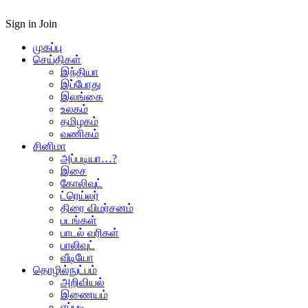
Sign in
Join
முகப்பு
செய்திகள்
இந்தியா
இப்போது
இலங்கை
உலகம்
தமிழகம்
வணிகம்
சினிமா
அப்படியா…?
இசை
கோலிவுட்
ட்ரெய்லர்
திரை விமர்சனம்
படங்கள்
பாடல் வரிகள்
பாலிவுட்
வீடியோ
தொழில்நுட்பம்
அறிவியல்
இணையம்
எப்படி