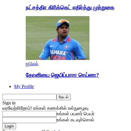
நட்சத்திர கிரிக்கெட் எதிர்த்து முற்றுகை
ஐபிஎல்
தோனியை ஜெயிப்பாரா ரெய்னா?
My Profile
Sign in
வரவேற்கிறோம்! உங்கள் கணக்கில் உள்நுழைவு
உங்கள் பயனர் பெயர்
உங்கள் கடவுச்சொல்