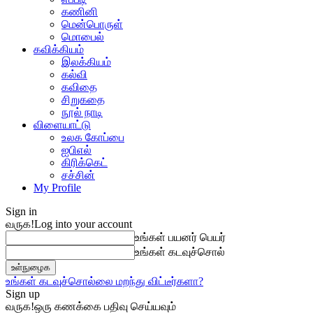
கணினி
மென்பொருள்
மொபைல்
கவிக்கியம்
இலக்கியம்
கல்வி
கவிதை
சிறுகதை
நூல் நாடி
விளையாட்டு
உலக கோப்பை
ஐபிஎல்
கிரிக்கெட்
சச்சின்
My Profile
Sign in
வருக!
Log into your account
உங்கள் பயனர் பெயர்
உங்கள் கடவுச்சொல்
உங்கள் கடவுச்சொல்லை மறந்து விட்டீர்களா?
Sign up
வருக!
ஒரு கணக்கை பதிவு செய்யவும்