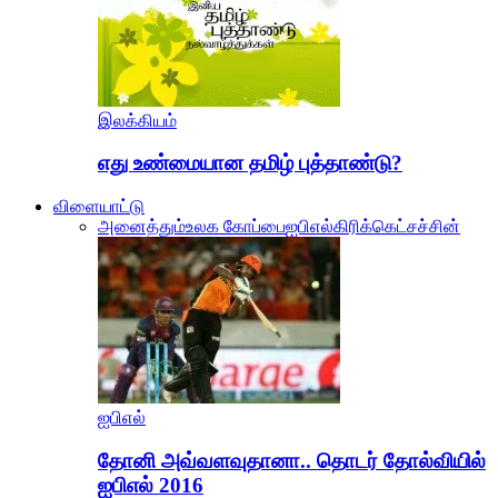
இலக்கியம்
எது உண்மையான தமிழ் புத்தாண்டு?
விளையாட்டு
அனைத்தும்
உலக கோப்பை
ஐபிஎல்
கிரிக்கெட்
சச்சின்
ஐபிஎல்
தோனி அவ்வளவுதானா.. தொடர் தோல்வியில்
ஐபிஎல் 2016