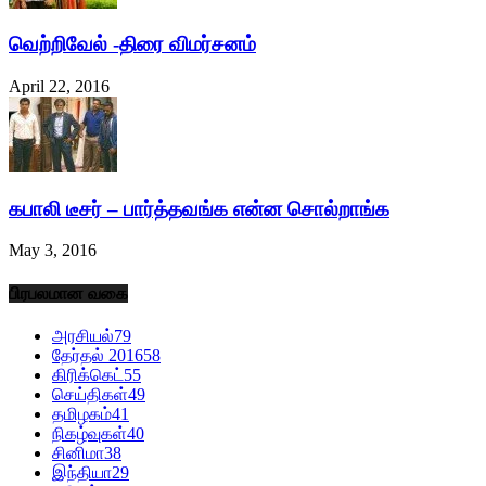
வெற்றிவேல் -திரை விமர்சனம்
April 22, 2016
கபாலி டீசர் – பார்த்தவங்க என்ன சொல்றாங்க
May 3, 2016
பிரபலமான வகை
அரசியல்
79
தேர்தல் 2016
58
கிரிக்கெட்
55
செய்திகள்
49
தமிழகம்
41
நிகழ்வுகள்
40
சினிமா
38
இந்தியா
29