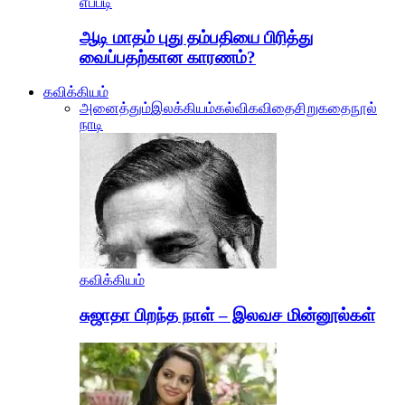
எப்படி
ஆடி மாதம் புது தம்பதியை பிரித்து
வைப்பதற்கான காரணம்?
கவிக்கியம்
அனைத்தும்
இலக்கியம்
கல்வி
கவிதை
சிறுகதை
நூல்
நாடி
கவிக்கியம்
சுஜாதா பிறந்த நாள் – இலவச மின்னூல்கள்