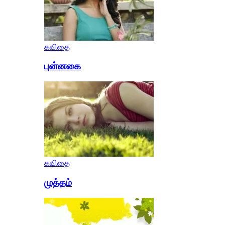
கவிதை
புன்னகை
கவிதை
முத்தம்