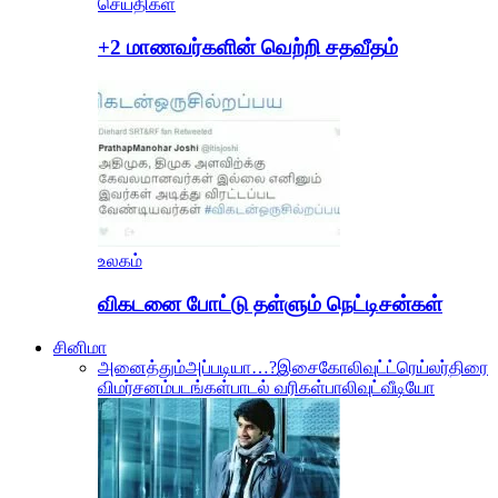
செய்திகள்
+2 மாணவர்களின் வெற்றி சதவீதம்
உலகம்
விகடனை போட்டு தள்ளும் நெட்டிசன்கள்
சினிமா
அனைத்தும்
அப்படியா…?
இசை
கோலிவுட்
ட்ரெய்லர்
திரை
விமர்சனம்
படங்கள்
பாடல் வரிகள்
பாலிவுட்
வீடியோ