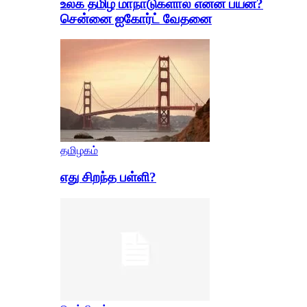
உலக தமிழ் மாநாடுகளால் என்ன பயன்?
சென்னை ஐகோர்ட் வேதனை
தமிழகம்
எது சிறந்த பள்ளி?