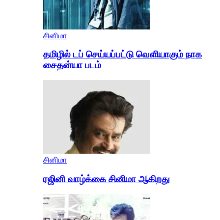
சினிமா
தமிழில் டப் செய்யப்பட்டு வெளியாகும் நாக
சைதன்யா படம்
சினிமா
ரஜினி வாழ்க்கை சினிமா ஆகிறது