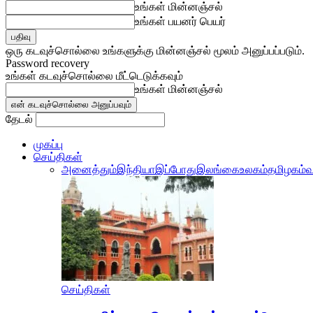
உங்கள் மின்னஞ்சல்
உங்கள் பயனர் பெயர்
ஒரு கடவுச்சொல்லை உங்களுக்கு மின்னஞ்சல் மூலம் அனுப்பப்படும்.
Password recovery
உங்கள் கடவுச்சொல்லை மீட்டெடுக்கவும்
உங்கள் மின்னஞ்சல்
தேடல்
முகப்பு
செய்திகள்
அனைத்தும்
இந்தியா
இப்போது
இலங்கை
உலகம்
தமிழகம்
வ
செய்திகள்