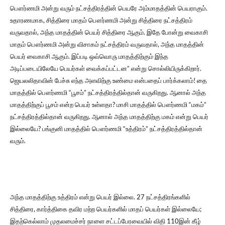
பௌர்ணமி அன்று வரும் நட்சத்திரத்தின் பெயரே அம்மாதத்தின் பெயராகும்.
உதாரணமாக, சித்திரை மாதம் பௌர்ணமி அன்று சித்திரை நட்சத்திரம்
வருவதால், அந்த மாதத்தின் பெயர் சித்திரை ஆகும். இதே போன்று வைகாசி
மாதம் பௌர்ணமி அன்று விசாகம் நட்சத்திரம் வருவதால், அந்த மாதத்தின்
பெயர் வைகாசி ஆகும். இப்படி ஒவ்வொரு மாதத்திற்கும் இந்த
அடிப்படையிலேயே பெயர்கள் வைக்கப்பட்டன” என்று சொல்லியிருக்கிறார்.
ஜெயலலிதாவின் பேச்சு எந்த அளவிற்கு உண்மை என்பதைப் பார்க்கலாம்! தை
மாதத்தில் பௌர்ணமி “பூசம்” நட்சத்திரத்தில்தான் வருகிறது. ஆனால் அந்த
மாதத்திற்குப் பூசம் என்ற பெயர் உள்ளதா? மாசி மாதத்தில் பௌர்ணமி “மகம்”
நட்சத்திரத்தில்தான் வருகிறது. ஆனால் அந்த மாதத்திற்கு மகம் என்று பெயர்
இல்லையே? பங்குனி மாதத்தில் பௌர்ணமி “உத்திரம்” நட்சத்திரத்தில்தான்
வரும்.
அந்த மாதத்திற்கு உத்திரம் என்று பெயர் இல்லை. 27 நட்சத்திரங்களில்
சித்திரை, கார்த்திகை தவிர மற்ற பெயர்களில் மாதப் பெயர்கள் இல்லையே;
இதற்கெல்லாம் முதலமைச்சர் நாளை சட்டப்பேரவையில் விதி 110இன் கீழ்