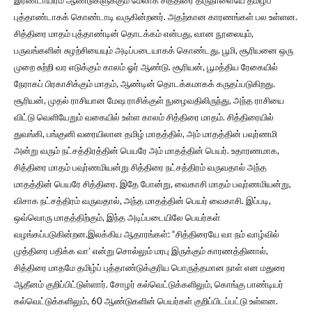
இரண்டாயிரம் ஆண்டுகளுக்கும் மேலாக சித்திரை திருநாளையே தமிழ்ப்
புத்தாண்டாகக் கொண்டாடி வருகின்றனர். அதற்கான காரணங்கள் பல உள்ளன.
சித்திரை மாதம் புத்தாண்டின் தொடக்கம் என்பது, வான நூலையும்,
பருவங்களின் சுழற்சியையும் அடிப்படையாகக் கொண்டது. பூமி, சூரியனை ஒரு
முறை சுற்றி வர எடுக்கும் காலம் ஓர் ஆண்டு. சூரியன், பூமத்திய ரேகையில்
நேராகப் பிரகாசிக்கும் மாதம், ஆண்டின் தொடக்கமாகக் கருதப்படுகிறது.
சூரியன், முதல் ராசியான மேஷ ராசிக்குள் நுழைவதிலிருந்து, அந்த ராசியை
விட்டு வெளியேறும் வகையில் உள்ள காலம் சித்திரை மாதம். சித்திரையில்
துவங்கி, பங்குனி வரையிலான தமிழ் மாதத்தில், அம் மாதத்தின் பவுர்ணமி
அன்று வரும் நட்சத்திரத்தின் பெயரே அம் மாதத்தின் பெயர். உதாரணமாக,
சித்திரை மாதம் பவுர்ணமியன்று சித்திரை நட்சத்திரம் வருவதால் அந்த
மாதத்தின் பெயரே சித்திரை. இதே போன்று, வைகாசி மாதம் பவுர்ணமியன்று,
விசாக நட்சத்திரம் வருவதால், அந்த மாதத்தின் பெயர் வைகாசி. இப்படி,
ஒவ்வொரு மாதத்திற்கும், இந்த அடிப்படையிலே பெயர்கள்
வழங்கப்படுகின்றன.இலக்கிய ஆதாரங்கள்: “சித்திரையே வா நம் வாழ்வில்
முத்திரை பதிக்க வா’ என்று சொல்லும் மரபு இருக்கும் காரணத்தினால்,
சித்திரை மாதமே தமிழ்ப் புத்தாண்டுக்குரிய பொருத்தமான நாள் என மதுரை
ஆதீனம் குறிப்பிட்டுள்ளார். சோழர் கல்வெட்டுக்களிலும், கொங்கு பாண்டியர்
கல்வெட்டுக்களிலும், 60 ஆண்டுகளின் பெயர்கள் குறிப்பிடப்பட்டு உள்ளன.