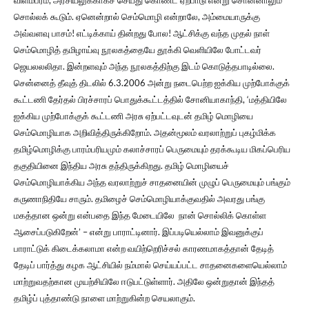
விளம்பரம், அரசியலுக்காகச் செய்து கொண்ட ஏற்பாடு என்று சொன்னாலும்
சொல்லக் கூடும். ஏனென்றால் செம்மொழி என்றாலே, அம்மையாருக்கு
அவ்வளவு பாசம்! எட்டிக்காய் தின்றது போல! ஆட்சிக்கு வந்த முதல் நாள்
செம்மொழித் தமிழாய்வு நூலகத்தையே தூக்கி வெளியிலே போட்டவர்
ஜெயலலலிதா. இன்றளவும் அந்த நூலகத்திற்கு இடம் கொடுத்தபாடில்லை.
சென்னைத் தீவுத் திடலில் 6.3.2006 அன்று நடைபெற்ற ஐக்கிய முற்போக்குக்
கூட்டணி தேர்தல் பிரச்சாரப் பொதுக்கூட்டத்தில் சோனியாகாந்தி, ‘மத்தியிலே
ஐக்கிய முற்போக்குக் கூட்டணி அரசு ஏற்பட்டவுடன் தமிழ் மொழியை
செம்மொழியாக அறிவித்திருக்கிறோம். அதன்மூலம் வரலாற்றுப் புகழ்மிக்க
தமிழ்மொழிக்கு பாரம்பரியமும் கலாச்சாரப் பெருமையும் தரக்கூடிய மிகப்பெரிய
தகுதியினை இந்திய அரசு தந்திருக்கிறது. தமிழ் மொழியைச்
செம்மொழியாக்கிய அந்த வரலாற்றுச் சாதனையின் முழுப் பெருமையும் பங்கும்
கருணாநிதியே சாரும். தமிழைச் செம்மொழியாக்குவதில் அவரது பங்கு
மகத்தான ஒன்று என்பதை இந்த மேடையிலே நான் சொல்லிக் கொள்ள
ஆசைப்படுகிறேன்’ – என்று பாராட்டினார். இப்படியெல்லாம் இவனுக்குப்
பாராட்டுக் கிடைக்கலாமா என்ற வயிற்றெரிச்சல் காரணமாகத்தான் தேடித்
தேடிப் பார்த்து கழக ஆட்சியில் நம்மால் செய்யப்பட்ட சாதனைகளையெல்லாம்
மாற்றுவதற்கான முயற்சியிலே ஈடுபட்டுள்ளார். அதிலே ஒன்றுதான் இந்தத்
தமிழ்ப் புத்தாண்டு நாளை மாற்றுகின்ற செயலாகும்.