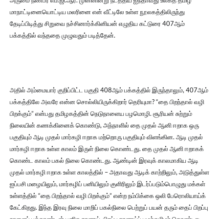
அருமை நண்பர் எம்.ஜி.ஆர். முன்னின்று நடத்திய ஐந்தாவது உலகத் தமிழ்
மாநாட்டினையொட்டிய மலரினை என் வீட்டிலே உள்ள நூலகத்திலிருந்து
தேடிப்பிடித்து சிறுவை நச்சினார்க்கினியன் எழுதிய கட்டுரை 407ஆம்
பக்கத்தில் வந்ததை முழுவதும் படித்தேன்.
அதில் அம்மையார் குறிப்பிட்ட பகுதி 408ஆம் பக்கத்தில் இருந்தாலும், 407ஆம்
பக்கத்திலே அவரே என்ன சொல்லியிருக்கிறார் தெரியுமா? “தை பிறந்தால் வழி
பிறக்கும்” என்பது தமிழகத்தின் நெடுநாளைய பழமொழி. சூரியன் சுற்றும்
நிலையின் கணக்கினைக் கொண்டு, அந்நாளில் தை முதல் ஆனி ஈறாக ஒரு
பகுதியும் ஆடி முதல் மார்கழி ஈறாக மற்றொரு பகுதியும் விளங்கின. ஆடி முதல்
மார்கழி ஈறாக உள்ள காலம் இருள் நிலை கொண்டது. தை முதல் ஆனி ஈறாகக்
கொண்ட காலம் பகல் நிலை கொண்டது. ஆண்டின் இரவுக் காலமாகிய ஆடி
முதல் மார்கழி ஈறாக உள்ள காலத்தில் – அதாவது ஆடிக் காற்றிலும், அடுத்துள்ள
ஐப்பசி மழையிலும், மார்கழிப் பனியிலும் குளிரிலும் இடர்ப்படும்பொழுது மக்கள்
உள்ளத்தில் “தை பிறந்தால் வழி பிறக்கும்” என்ற நம்பிக்கை ஒலி பேரொலியாய்க்
கேட்கிறது. இந்த இரவு நிலை மாறிப் பகல்நிலை பெற்றுப் பயன் தரும் தைப் பிறப்பு