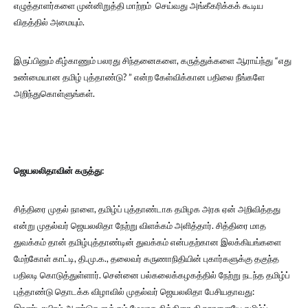
எழுத்தாளர்களை முன்னிறுத்தி மாற்றம் செய்வது அங்கீகரிக்கக் கூடிய
விதத்தில் அமையும்.
இருப்பினும் கீழ்காணும் பலரது சிந்தனைகளை, கருத்துக்களை ஆராய்ந்து “எது
உண்மையான தமிழ் புத்தாண்டு? ” என்ற கேள்விக்கான பதிலை நீங்களே
அறிந்துகொள்ளுங்கள்.
ஜெயலலிதாவின் கருத்து:
சித்திரை முதல் நாளை, தமிழ்ப் புத்தாண்டாக தமிழக அரசு ஏன் அறிவித்தது
என்று முதல்வர் ஜெயலலிதா நேற்று விளக்கம் அளித்தார். சித்திரை மாத
துவக்கம் தான் தமிழ்புத்தாண்டின் துவக்கம் என்பதற்கான இலக்கியங்களை
மேற்கோள் காட்டி, தி.மு.க., தலைவர் கருணாநிதியின் புகார்களுக்கு தகுந்த
பதிலடி கொடுத்துள்ளார். சென்னை பல்கலைக்கழகத்தில் நேற்று நடந்த தமிழ்ப்
புத்தாண்டு தொடக்க விழாவில் முதல்வர் ஜெயலலிதா பேசியதாவது: