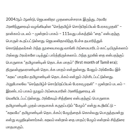
2004ஆம் ஆண்டு, ஜெயலலிதா முதலமைச்சராக இருந்து, அவரே
அணிந்துரையும் வழங்கியுள்ள “செந்தமிழ்ச் சொற்பிறப்பியல் பேரகரமுதலி” –
நான்காம் மடலம் – மூன்றாம் பாகம் – 111வது பக்கத்தில் “தை” என்பதற்கு
பொருள் கூறப்பட்டுள்ளது. ஜெயலலிதாவிற்கு பேச்சு தயாரித்துக்
கொடுத்தவர்கள் அந்த நூலையாவது வாங்கி அம்மையாரிடம் காட்டியிருக்கலாம்
அல்லது அவர்களே படித்துப் பார்த்திருக்கலாம். அந்த நூலில் தை என்பதற்குப்
பொருளாக “தமிழாண்டின் தொடக்க மாதம்” (first month of Tamil era);
திருவள்ளுவராண்டின் தொடக்க மாதம் என்றுள்ளது. மேலும் அங்கேயே இச்
“சுறவ” மாதமே தமிழாண்டின் தொடக்கம் என்றும் அச்சிடப்பட்டுள்ளது.
அதுபோலவே “செந்தமிழ்ச் சொற்பிறப்பியல் பேரகரமுதலி” – மூன்றாம் மடலம் –
இரண்டாம் பாகம் நூலும் அம்மையாரின் அணிந்துரையுடன்
வெளியிடப்பட்டுள்ளது. அங்கேயும் சித்திரை என்பதற்குப் பொருளாக
தமிழாண்டின் முதல் மாதமாகக் கருதப்படும் “மேழம்” என்று கூறிவிட்டு –
“சுறவமே” தமிழாண்டின் தொடக்கம்; மேழத்தைக் கொள்வது பொருத்தமன்று
என்று எழுதியுள்ளார்கள். சுறவம் என்றால் தை மாதம்; மேழம் என்றால் சித்திரை
மாதமாகும்.