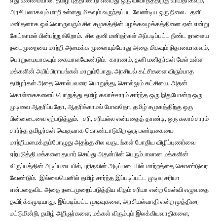
எது உண்மையான தமிழ் புத்தாண்டு என்பது ஒரு விவாதத்திற்கு உரியதாகவும்,
அரசியலாகவும் மாறி உள்ளது மிகவும் வருந்தப்பட வேண்டிய ஒரு நிலை. தனி
மனிதனாக ஒவ்வொருவரும் சில சமுகத்தின் பழக்கவழக்கத்தினை ஏன் என்று
கேட்காமல் பின்பற்றுகிறோம். சில தனி மனிதர்கள் அப்படிப்பட்ட நீண்ட நாளைய
நடைமுறையை மாற்றி அமைக்க முனையும்போது அதை மிகவும் நிதானமாகவும்,
பொறுமையாகவும் கையாளவேண்டும். காரணம், தனி மனிதர்கள் மேல் உள்ள
மக்களின் அபிப்பிராயங்கள் மாறும்போது, அரசியல் கட்சிகளை விரும்பாத
தமிழர்கள் அதை சொல்பவரை பொறுத்து, சொல்லும் கட்சியை, அதன்
கொள்கைகளைப் பொறுத்து தமிழ் கலாச்சாரம் சார்ந்த ஒரு இதுபோன்ற ஒரு
முடிவை ஆதரிப்பதோ, ஆதரிக்காமல் போவதோ, தமிழ் சமுகத்திற்கு ஒரு
பின்னடைவை ஏற்படுத்தும். சரி, சரியல்ல என்பதைத் தாண்டி, ஒரு கலாச்சாரம்
சார்ந்த தமிழர்கள் வெகுவாக கொண்டாடுகிற ஒரு பண்டிகையை
மாற்றியமைக்கும்போழுது அதற்கு சில வருடங்கள் போதிய விழிப்புணர்வை
ஏற்படுத்தி மக்களை தயார் செய்து அதன்பின் பெரும்பாலான மக்களின்
விருப்பத்தின் அடிப்படையில், புரிதலின் அடிப்படையில் மாற்றத்தை கொண்டுவர
வேண்டும். இல்லையெனில் தமிழ் சார்ந்த இப்படிப்பட்ட முடிவு சரியா
என்பதைவிட அதை நடைமுறைப்படுத்திய விதம் சரியா என்ற கேள்வி எழுவதை
தவிர்க்கமுடியாது. இப்படிப்பட்ட முடிவுகளை, அரசியல்வாதி என்ற முத்திரை
மட்டுமின்றி, தமிழ் அறிஞர்களை, மக்கள் விரும்பும் இலக்கியவாதிகளை,