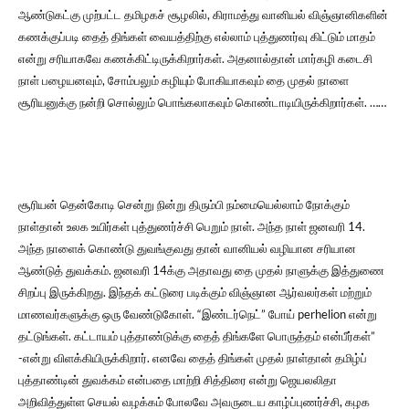
ஆண்டுகட்கு முற்பட்ட தமிழகச் சூழலில், கிராமத்து வானியல் விஞ்ஞானிகளின்
கணக்குப்படி தைத் திங்கள் வையத்திற்கு எல்லாம் புத்துணர்வு கிட்டும் மாதம்
என்று சரியாகவே கணக்கிட்டிருக்கிறார்கள். அதனால்தான் மார்கழி கடைசி
நாள் பழையனவும், சோம்பலும் கழியும் போகியாகவும் தை முதல் நாளை
சூரியனுக்கு நன்றி சொல்லும் பொங்கலாகவும் கொண்டாடியிருக்கிறார்கள். ……
சூரியன் தென்கோடி சென்று நின்று திரும்பி நம்மையெல்லாம் நோக்கும்
நாள்தான் உலக உயிர்கள் புத்துணர்ச்சி பெறும் நாள். அந்த நாள் ஜனவரி 14.
அந்த நாளைக் கொண்டு துவங்குவது தான் வானியல் வழியான சரியான
ஆண்டுத் துவக்கம். ஜனவரி 14க்கு அதாவது தை முதல் நாளுக்கு இத்துணை
சிறப்பு இருக்கிறது. இந்தக் கட்டுரை படிக்கும் விஞ்ஞான ஆர்வலர்கள் மற்றும்
மாணவர்களுக்கு ஒரு வேண்டுகோள். “இண்டர்நெட்” போய் perhelion என்று
தட்டுங்கள். கட்டாயம் புத்தாண்டுக்கு தைத் திங்களே பொருத்தம் என்பீர்கள்”
-என்று விளக்கியிருக்கிறார். எனவே தைத் திங்கள் முதல் நாள்தான் தமிழ்ப்
புத்தாண்டின் துவக்கம் என்பதை மாற்றி சித்திரை என்று ஜெயலலிதா
அறிவித்துள்ள செயல் வழக்கம் போலவே அவருடைய காழ்ப்புணர்ச்சி, கழக