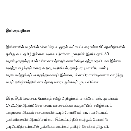
இன்றைய நிலை
இன்னாளில் வழக்கில் உள்ள ‘பிரபவ முதல் அட்சய’ வரை உள்ள 60 ஆண்டுகளில்
ஒன்று கூட தமிழ் இல்லை. அவை பற்சக்கர முறையில் இருப்பதால் 60
ஆண்டுகளுக்கு மேல் உள்ள காலத்தைக் கணக்கிடுவதற்கு உதவியாக இல்லை.
அதற்கு வழங்கும் கதை அறிவு, அறிவியல், தமிழ் மரபு, மாண்பு, பண்பு
ஆகியவற்றுக்குப் பொருத்தமாகவும் இல்லை, பல்லாயிரமாண்டுகளாக வாழ்ந்து
வரும் தமிழினத்தின் காலத்தை வரையறுக்கவும் முடியவில்லை.
இந்த இழிநிலையைப் போக்கத் தமிழ் அறிஞர்கள், சான்றோர்கள், புலவர்கள்
1921ஆம் ஆண்டு சென்னைப் பச்சையப்பன் கல்லூரியில் தமிழ்க்கடல்
மறைமலை அடிகள் தலைமையில் கூடிப் பேராசிரியர் கா. நமச்சிவாயம்
முன்னிலையில் ஆராய்ந்தார்கள். இக்கூட்டத்தில் கலந்துக் கொண்டு
முடிவெடுத்தவர்களில் முக்கியமானவர்கள் தமிழ்த் தென்றல் திரு. வி.