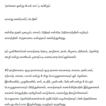
’நாளென ஒன்று போல் காட்டி உயிரீரும்
வாளது உணர்வார்ப் பெறின்’
என்கிற குறள் மூலமும், காலம் அறிதல் என்கிற அதிகாரத்தின் வழியும்
காலத்தின் அருமையை வள்ளுவம் உணர்த்துகிறது.
நம் முன்னோர்கள் காலத்தை நொடி, நாழிகை, நாள், கிழமை, திங்கள், ஆண்டு,
ஊழி என்று வானியல் முறைப்படி வரையறை செய்துள்ளனர்.
60 நாழிகையை ஒரு நாளாகவும் ஒரு நாளை வைகறை, காலை, நண்பகல்,
ஏற்பாடு, மாலை, யாமம் என்று 6 சிறு பொழுதுகளாகவும் ஓர் ஆண்டை
இளவேனில், முதுவேனில், கார், கூதிர், முன்பனி, பின்பனி என்று 6 பெரும்
பொழுதுகளாகவும் பிரித்துள்ளனர். காலத்தைக் கணக்கிடுவதில் இத்துணைக்
கவனம் செலுத்திய தமிழர்கள் வாழ்க்கை, வரலாற்று நிகழ்ச்சிகளைப்
பொதுவான ஆண்டுக்கணக்கால் குறிப்பிடும் வழக்கத்தைப் பின்பற்றவில்லை
என்பது வியப்பாக இருக்கிறது, வருத்தம் தருகிறது.