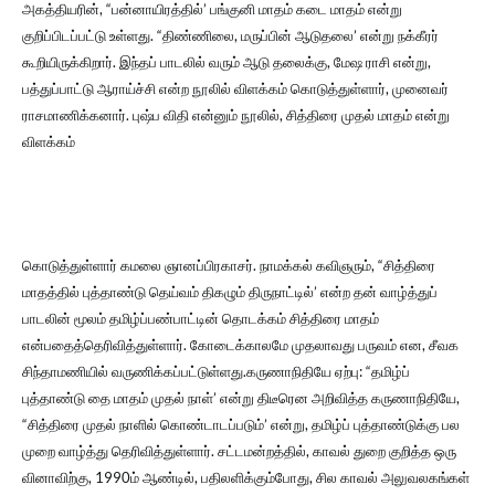
அகத்தியரின், “பன்னாயிரத்தில்’ பங்குனி மாதம் கடை மாதம் என்று
குறிப்பிடப்பட்டு உள்ளது. “திண்ணிலை, மருப்பின் ஆடுதலை’ என்று நக்கீரர்
கூறியிருக்கிறார். இந்தப் பாடலில் வரும் ஆடு தலைக்கு, மேஷ ராசி என்று,
பத்துப்பாட்டு ஆராய்ச்சி என்ற நூலில் விளக்கம் கொடுத்துள்ளார், முனைவர்
ராசமாணிக்கனார். புஷ்ப விதி என்னும் நூலில், சித்திரை முதல் மாதம் என்று
விளக்கம்
கொடுத்துள்ளார் கமலை ஞானப்பிரகாசர். நாமக்கல் கவிஞரும், “சித்திரை
மாதத்தில் புத்தாண்டு தெய்வம் திகழும் திருநாட்டில்’ என்ற தன் வாழ்த்துப்
பாடலின் மூலம் தமிழ்ப்பண்பாட்டின் தொடக்கம் சித்திரை மாதம்
என்பதைத்தெரிவித்துள்ளார். கோடைக்காலமே முதலாவது பருவம் என, சீவக
சிந்தாமணியில் வருணிக்கப்பட்டுள்ளது.கருணாநிதியே ஏற்பு: “தமிழ்ப்
புத்தாண்டு தை மாதம் முதல் நாள்’ என்று திடீரென அறிவித்த கருணாநிதியே,
“சித்திரை முதல் நாளில் கொண்டாடப்படும்’ என்று, தமிழ்ப் புத்தாண்டுக்கு பல
முறை வாழ்த்து தெரிவித்துள்ளார். சட்டமன்றத்தில், காவல் துறை குறித்த ஒரு
வினாவிற்கு, 1990ம் ஆண்டில், பதிலளிக்கும்போது, சில காவல் அலுவலகங்கள்