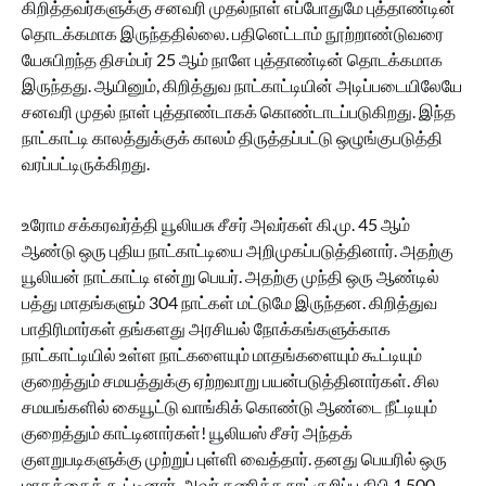
கிறித்தவர்களுக்கு சனவரி முதல்நாள் எப்போதுமே புத்தாண்டின்
தொடக்கமாக இருந்ததில்லை. பதினெட்டாம் நூற்றாண்டுவரை
யேசுபிறந்த திசம்பர் 25 ஆம் நாளே புத்தாண்டின் தொடக்கமாக
இருந்தது. ஆயினும், கிறித்துவ நாட்காட்டியின் அடிப்படையிலேயே
சனவரி முதல் நாள் புத்தாண்டாகக் கொண்டாடப்படுகிறது. இந்த
நாட்காட்டி காலத்துக்குக் காலம் திருத்தப்பட்டு ஒழுங்குபடுத்தி
வரப்பட்டிருக்கிறது.
உரோம சக்கரவர்த்தி யூலியசு சீசர் அவர்கள் கி.மு. 45 ஆம்
ஆண்டு ஒரு புதிய நாட்காட்டியை அறிமுகப்படுத்தினார். அதற்கு
யூலியன் நாட்காட்டி என்று பெயர். அதற்கு முந்தி ஒரு ஆண்டில்
பத்து மாதங்களும் 304 நாட்கள் மட்டுமே இருந்தன. கிறித்துவ
பாதிரிமார்கள் தங்களது அரசியல் நோக்கங்களுக்காக
நாட்காட்டியில் உள்ள நாட்களையும் மாதங்களையும் கூட்டியும்
குறைத்தும் சமயத்துக்கு ஏற்றவாறு பயன்படுத்தினார்கள். சில
சமயங்களில் கையூட்டு வாங்கிக் கொண்டு ஆண்டை நீட்டியும்
குறைத்தும் காட்டினார்கள்! யூலியஸ் சீசர் அந்தக்
குளறுபடிகளுக்கு முற்றுப் புள்ளி வைத்தார். தனது பெயரில் ஒரு
மாதத்தைக் கூட்டினார். அவர் கணித்த நாட்குறிப்பு கிபி 1,500