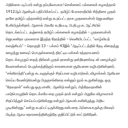
அறிக்கை படிப்பார் என்று நம்புவோமாக! சென்னைப் பல்கலைக் கழகத்தால்
1912ஆம் ஆண்டில் பதிப்பிக்கப்பட்ட தமிழ்ப் பேரகராதியில் சித்திரை முதல்
நாளே தமிழ்ப் புத்தாண்டு என்று கூறப்பட்டதாக முதலமைச்சர் ஜெயலலிதா
பேசியிருக்கிறார். ஆனால் அவரே கூறியபடி அ.தி.மு.க. ஆட்சியில்
தொடங்கப்பட்ட தஞ்சைத் தமிழ்ப் பல்கலைக் கழகத்தில் – முதலமைச்சர்
ஜெயலலிதா புரவலராக இருந்த நேரத்தில் – வெளியிடப்பட்ட “வாழ்வியற்
களஞ்சியம்” – தொகுதி 13 – பக்கம் 43இல் “ஆடிப்பட்டத்தில் தேடி விதைத்து
உழைத்து உணவுப் பொருள்களைத் திரட்டிய மக்கள் உத்தராயணம்
தொடக்கமுறும் தைத் திங்கள் முதல் நாளன்று நன்றியுணர்வுடன் மழைக்கும்
வேளாண்மைப் பெருக்கத்திற்கும் காரணமான சூரியனை வழிபடுகின்றனர்.
“சங்கிராந்தி”யன்று கடவுளுக்குச் சிறப்பான வழிபாடுகள், விழாக்கள் ஆகியன
செய்ய வேண்டுமென்று பிருகுசங்கிதை என்னும் நூல் கூறுகின்றது. ஒரு
“தேவநாள்” என்பது ஒரு மானிட ஆண்டு என்றும், அத்தேவநாளின்
பகற்பொழுதின் தொடக்கமே தை முதல் நாள் என்றும் அதுவே விழாவாகச்
சிறப்பித்துச் செய்யப்படுகின்றது என்றும் ஆகமங் களிலிருந்து அறிய
முடிகின்றது.” என்று கூறப்பட்டிருக்கிறது என்பதை அம்மையாருக்கு மிகவும்
பிடித்த ஆகம உதாரணத்திலிருந்தே குறிப்பிட்டுக் காட்டுகிறேன்.