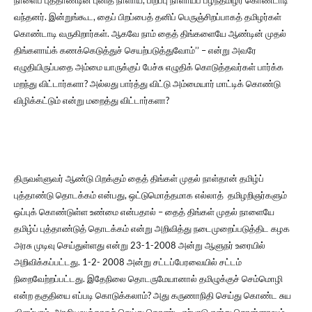
நாளைப் புத்தாண்டின் புனித நாளாய், பிறப்பு நாளாய்ப் பழந்தமிழர் கொண்டாடி
வந்தனர். இன்றுங்கூட, தைப் பிறப்பைத் தனிப் பெருஞ்சிறப்பாகத் தமிழர்கள்
கொண்டாடி வருகிறார்கள். ஆகவே நாம் தைத் திங்களையே ஆண்டின் முதல்
திங்களாய்க் கணக்கெடுத்துச் செயற்படுத்துவோம்’’ – என்று அவரே
எழுதியிருப்பதை அம்மை யாருக்குப் பேச்சு எழுதிக் கொடுத்தவர்கள் பார்க்க
மறந்து விட்டார்களா? அல்லது பார்த்து விட்டு அம்மையார் மாட்டிக் கொண்டு
விழிக்கட்டும் என்று மறைத்து விட்டார்களா?
திருவள்ளுவர் ஆண்டு பிறக்கும் தைத் திங்கள் முதல் நாள்தான் தமிழ்ப்
புத்தாண்டு தொடக்கம் என்பது, ஒட்டுமொத்தமாக எல்லாத் தமிழறிஞர்களும்
ஒப்புக் கொண்டுள்ள உண்மை என்பதால் – தைத் திங்கள் முதல் நாளையே
தமிழ்ப் புத்தாண்டுத் தொடக்கம் என்று அறிவித்து நடைமுறைப்படுத்திட கழக
அரசு முடிவு செய்துள்ளது என்று 23-1-2008 அன்று ஆளுநர் உரையில்
அறிவிக்கப்பட்டது. 1-2- 2008 அன்று சட்டப்பேரவையில் சட்டம்
நிறைவேற்றப்பட்டது. இதேநிலை தொடருமேயானால் தமிழுக்குச் செம்மொழி
என்ற தகுதியை எப்படி கொடுக்கலாம்? அது கருணாநிதி செய்து கொண்ட சுய