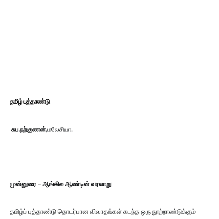
தமிழ் புத்தாண்டு
சுப.நற்குணன்
,மலேசியா.
முன்னுரை – ஆங்கில ஆண்டின் வரலாறு
தமிழ்ப் புத்தாண்டு தொடர்பான விவாதங்கள் கடந்த ஒரு நூற்றாண்டுக்கும்