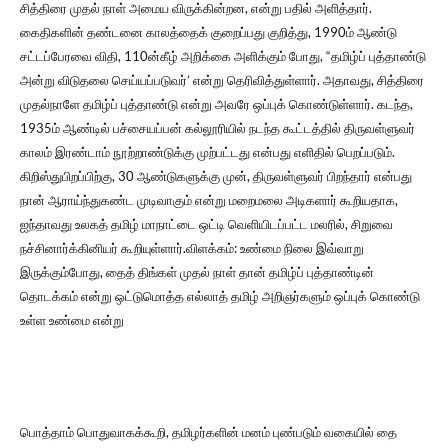
சித்திரை முதல் நாள் அமைய விருக்கின்றன, என்று பதில் அளித்தார்.
கைதிகளின் தண்டனை காலத்தைக் குறைப்பது குறித்து, 1990ம் ஆண்டு
சட்டப்பேரவை விதி, 110ன்கீழ் அறிக்கை அளிக்கும் போது, “தமிழ்ப் புத்தாண்டு
அன்று விடுதலை செய்யப்படுவர்’ என்று தெரிவித்துள்ளார். அதாவது, சித்திரை
முதல்நாளே தமிழ்ப் புத்தாண்டு என்று அவரே ஒப்புக் கொண்டுள்ளார். கடந்த,
1935ம் ஆண்டில் பச்சையப்பன் கல்லூரியில் நடந்த கூட்டத்தில் திருவள்ளுவர்
காலம் இரண்டாம் நூற்றாண்டுக்கு முற்பட்டது என்பது எளிதில் பெறப்படும்.
கிறிஸ்துபிறப்பிற்கு, 30 ஆண்டுகளுக்கு முன், திருவள்ளுவர் பிறந்தார் என்பது
நான் ஆராய்ந்துகண்ட முடிவாகும் என்று மறைமலை அடிகளார் கூறியதாக,
ஐந்தாவது உலகத் தமிழ் மாநாட்டை ஒட்டி வெளியிடப்பட்ட மலரில், சிறுவை
நச்சினார்க்கினியர் கூறியுள்ளார்.விளக்கம்: உண்மை நிலை இவ்வாறு
இருக்கும்போது, தைத் திங்கள் முதல் நாள் தான் தமிழ்ப் புத்தாண்டின்
தொடக்கம் என்று ஒட்டுமொத்த எல்லாத் தமிழ் அறிஞர்களும் ஒப்புக் கொண்டு
உள்ள உண்மை என்று
பொத்தாம் பொதுவாகக்கூறி, தமிழர்களின் மனம் புண்படும் வகையில் தை