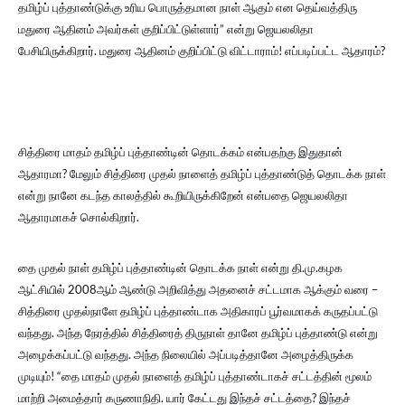
தமிழ்ப் புத்தாண்டுக்கு உரிய பொருத்தமான நாள் ஆகும் என தெய்வத்திரு
மதுரை ஆதினம் அவர்கள் குறிப்பிட்டுள்ளார்” என்று ஜெயலலிதா
பேசியிருக்கிறார். மதுரை ஆதினம் குறிப்பிட்டு விட்டாராம்! எப்படிப்பட்ட ஆதாரம்?
சித்திரை மாதம் தமிழ்ப் புத்தாண்டின் தொடக்கம் என்பதற்கு இதுதான்
ஆதாரமா? மேலும் சித்திரை முதல் நாளைத் தமிழ்ப் புத்தாண்டுத் தொடக்க நாள்
என்று நானே கடந்த காலத்தில் கூறியிருக்கிறேன் என்பதை ஜெயலலிதா
ஆதாரமாகச் சொல்கிறார்.
தை முதல் நாள் தமிழ்ப் புத்தாண்டின் தொடக்க நாள் என்று தி.மு.கழக
ஆட்சியில் 2008ஆம் ஆண்டு அறிவித்து அதனைச் சட்டமாக ஆக்கும் வரை –
சித்திரை முதல்நாளே தமிழ்ப் புத்தாண்டாக அதிகாரப் பூர்வமாகக் கருதப்பட்டு
வந்தது. அந்த நேரத்தில் சித்திரைத் திருநாள் தானே தமிழ்ப் புத்தாண்டு என்று
அழைக்கப்பட்டு வந்தது. அந்த நிலையில் அப்படித்தானே அழைத்திருக்க
முடியும்! “தை மாதம் முதல் நாளைத் தமிழ்ப் புத்தாண்டாகச் சட்டத்தின் மூலம்
மாற்றி அமைத்தார் கருணாநிதி. யார் கேட்டது இந்தச் சட்டத்தை? இந்தச்