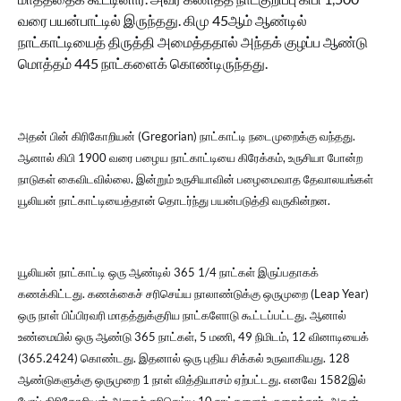
வரை பயன்பாட்டில் இருந்தது. கிமு 45ஆம் ஆண்டில்
நாட்காட்டியைத் திருத்தி அமைத்ததால் அந்தக் குழப்ப ஆண்டு
மொத்தம் 445 நாட்களைக் கொண்டிருந்தது.
அதன் பின் கிரிகோறியன் (Gregorian) நாட்காட்டி நடைமுறைக்கு வந்தது.
ஆனால் கிபி 1900 வரை பழைய நாட்காட்டியை கிரேக்கம், உருசியா போன்ற
நாடுகள் கைவிடவில்லை. இன்றும் உருசியாவின் பழைமைவாத தேவாலயங்கள்
யூலியன் நாட்காட்டியைத்தான் தொடர்ந்து பயன்படுத்தி வருகின்றன.
யூலியன் நாட்காட்டி ஒரு ஆண்டில் 365 1/4 நாட்கள் இருப்பதாகக்
கணக்கிட்டது. கணக்கைச் சரிசெய்ய நாலாண்டுக்கு ஒருமுறை (Leap Year)
ஒரு நாள் பிப்பிரவரி மாதத்துக்குரிய நாட்களோடு கூட்டப்பட்டது. ஆனால்
உண்மையில் ஒரு ஆண்டு 365 நாட்கள், 5 மணி, 49 நிமிடம், 12 வினாடியைக்
(365.2424) கொண்டது. இதனால் ஒரு புதிய சிக்கல் உருவாகியது. 128
ஆண்டுகளுக்கு ஒருமுறை 1 நாள் வித்தியாசம் ஏற்பட்டது. எனவே 1582இல்