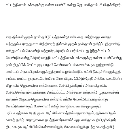
சட்டத்தினால் மக்களுக்கு என்ன பயன்?” என்று ஜெயலலிதா பேசி யிருக்கிறார்.
தை திங்கள் முதல் நாள் தமிழ்ப் புத்தாண்டு என்பதை மாற்றி ஜெயலலிதா
வந்ததும் வராததுமாக சித்திரைத் திங்கள் முதல் நாள்தான் தமிழ்ப் புத்தாண்டு
என்று சட்டம் கொண்டு வந்தாரே, அவரிடம் யார் கேட்டது இந்தச் சட்டம்
வேண்டும் என்று? அவர் மாற்றிய சட்டத்தினால் மக்களுக்கு என்ன பயன்? என்று
நாம் திருப்பிக் கேட்க முடியாதா? சென்னைப் பல்கலைக்கழக நூற்றாண்டு
மண்டபம் அரசு விழாக்களுக்குத்தான் வழங்கப்படும். கட்சி நிகழ்ச்சிகளுக்குத்
தரப்பட மாட்டாது. நடைபெற்றதோ அரசு விழா. 13ஆம் தேதி அங்கே நடைபெற்ற
விழாவில் ஜெயலலிதா என்னென்ன பேசியிருக்கிறார்? அரசு விழாவில்
பேசியதெல்லாம் எனக்காக செய்யப்பட்ட அர்ச்சனைகள்தான்! முதலமைச்சர்
என்றால் அதுவும் ஜெயலலிதா என்றால் எங்கே வேண்டுமானாலும், எது
வேண்டுமானாலும் பேசலாமா? தமிழ் மொழியை உலகம் முழுவதும்
பரப்புவதற்காக அ.தி.மு.க. ஆட்சிக் காலத்தில் மதுரையிலும், தஞ்சையிலும்
உலகத் தமிழ் மாநாடுகளை நடத்தினார்களாம்! ஜெயலலிதா கூறியிருக்கிறார்.
தி.மு.கழக ஆட்சியில் சென்னையிலும், கோவையிலும் நடந்த உலகத் தமிழ்