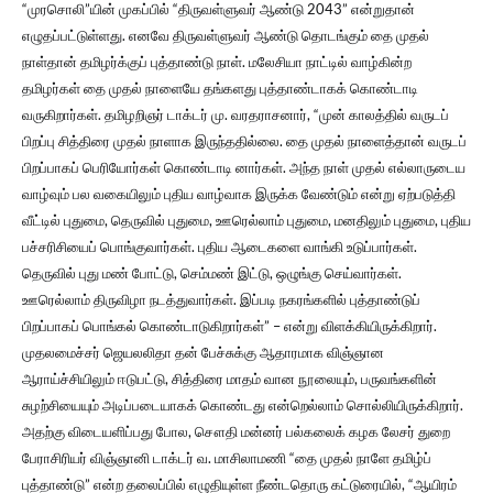
“முரசொலி”யின் முகப்பில் “திருவள்ளுவர் ஆண்டு 2043” என்றுதான்
எழுதப்பட்டுள்ளது. எனவே திருவள்ளுவர் ஆண்டு தொடங்கும் தை முதல்
நாள்தான் தமிழர்க்குப் புத்தாண்டு நாள். மலேசியா நாட்டில் வாழ்கின்ற
தமிழர்கள் தை முதல் நாளையே தங்களது புத்தாண்டாகக் கொண்டாடி
வருகிறார்கள். தமிழறிஞர் டாக்டர் மு. வரதராசனார், “முன் காலத்தில் வருடப்
பிறப்பு சித்திரை முதல் நாளாக இருந்ததில்லை. தை முதல் நாளைத்தான் வருடப்
பிறப்பாகப் பெரியோர்கள் கொண்டாடி னார்கள். அந்த நாள் முதல் எல்லாருடைய
வாழ்வும் பல வகையிலும் புதிய வாழ்வாக இருக்க வேண்டும் என்று ஏற்படுத்தி
வீட்டில் புதுமை, தெருவில் புதுமை, ஊரெல்லாம் புதுமை, மனதிலும் புதுமை, புதிய
பச்சரிசியைப் பொங்குவார்கள். புதிய ஆடைகளை வாங்கி உடுப்பார்கள்.
தெருவில் புது மண் போட்டு, செம்மண் இட்டு, ஒழுங்கு செய்வார்கள்.
ஊரெல்லாம் திருவிழா நடத்துவார்கள். இப்படி நகரங்களில் புத்தாண்டுப்
பிறப்பாகப் பொங்கல் கொண்டாடுகிறார்கள்” – என்று விளக்கியிருக்கிறார்.
முதலமைச்சர் ஜெயலலிதா தன் பேச்சுக்கு ஆதாரமாக விஞ்ஞான
ஆராய்ச்சியிலும் ஈடுபட்டு, சித்திரை மாதம் வான நூலையும், பருவங்களின்
சுழற்சியையும் அடிப்படையாகக் கொண்டது என்றெல்லாம் சொல்லியிருக்கிறார்.
அதற்கு விடையளிப்பது போல, சௌதி மன்னர் பல்கலைக் கழக லேசர் துறை
பேராசிரியர் விஞ்ஞானி டாக்டர் வ. மாசிலாமணி “தை முதல் நாளே தமிழ்ப்
புத்தாண்டு” என்ற தலைப்பில் எழுதியுள்ள நீண்டதொரு கட்டுரையில், “ஆயிரம்