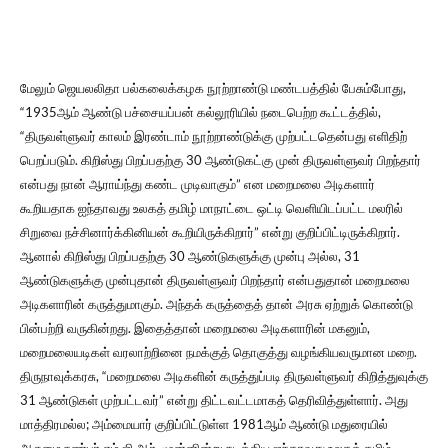
மேலும் ஜெயலலிதா பல்கலைக்கழக நூற்றாண்டு மண்டபத்தில் பேசும்போது,
“1935ஆம் ஆண்டு பச்சையப்பன் கல்லூரியில் நடைபெற்ற கூட்டத்தில்,
“திருவள்ளுவர் காலம் இரண்டாம் நூற்றாண்டுக்கு முற்பட்டதென்பது எளிதிற்
பெறப்படும். கிறிஸ்து பிறப்பதற்கு 30 ஆண்டுகட்கு முன் திருவள்ளுவர் பிறந்தார்
என்பது நான் ஆராய்ந்து கண்ட முடிவாகும்” என மறைமலை அடிகளார்
கூறியதாக ஐந்தாவது உலகத் தமிழ் மாநாட்டை ஒட்டி வெளியிடப்பட்ட மலரில்
சிறுவை நச்சினார்க்கினியன் கூறியிருக்கிறார்” என்று குறிப்பிட்டிருக்கிறார்.
ஆனால் கிறிஸ்து பிறப்பதற்கு 30 ஆண்டுகளுக்கு முன்பு அல்ல, 31
ஆண்டுகளுக்கு முன்புதான் திருவள்ளுவர் பிறந்தார் என்பதுதான் மறைமலை
அடிகளாரின் கருத்துமாகும். அந்தக் கருத்தைத் தான் அரசு ஏற்றுக் கொண்டு
பின்பற்றி வருகின்றது. இதைத்தான் மறைமலை அடிகளாரின் மகனும்,
மறைமலையடிகள் வரலாற்றினை நமக்குத் தொகுத்து வழங்கியவருமான மறை.
திருநாவுக்கரசு, “மறைமலை அடிகளின் கருத்துப்படி திருவள்ளுவர் கிறித்துவுக்கு
31 ஆண்டுகள் முற்பட்டவர்” என்று திட்டவட்டமாகத் தெரிவித்துள்ளார். அது
மாத்திரமல்ல; அம்மையார் குறிப்பிட்டுள்ள 1981ஆம் ஆண்டு மதுரையில்