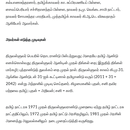
கல்யாணசுந்தரனார், தமிழ்க்காவலர் கா. சுப்பிரமணியப் பிள்ளை,
சைவப்பெரியார் சச்சிதானந்தம் பிள்ளை, நாவலர் ந.மு. வெங்கடசாமி நாட்டார்,
நாவலர் சோமசுந்தர பாரதியார், முத்தமிழ்க் காவலர் கி.ஆ.பெ. விசுவநாதம்
ஆகியோர் ஆவார்கள்.
அவர்கள் எடுத்த
முடிவுகள்
திருவள்ளுவர் பெயரில் தொடராண்டு பின்பற்றுவது; அதையே தமிழ் ஆண்டு
எனக்கொள்வது; திருவள்ளுவர் ஆண்டின் முதல் திங்கள் தை; இறுதித் திங்கள்
மார்கழி; புத்தாண்டுத் துவக்கம் தை முதல் நாள். திருவள்ளுவர் காலம் கி.மு.31.
ஆங்கில ஆண்டுடன் 31-ஐக் கூட்டினால் தமிழாண்டு வரும் (2011 + 31 =
2042) என்று அந்நாளில் முடிவு செய்தனர். கிழமைகளில் புதன், சனி தவிர
மற்றவை தமிழ்; புதன் = அறிவன்; சனி = காரி.
தமிழ் நாட்டரசு 1971 முதல் திருவள்ளுவராண்டு முறையை ஏற்று தமிழ் நாட்டரசு
நாட்குறிப்பிலும், 1972 முதல் தமிழ் நாட்டு அரசிதழிலும், 1981 முதல் அரசின்
அனைத்து அலுவல்களிலும் நடைமுறைப்படுத்தி வருகிறது.