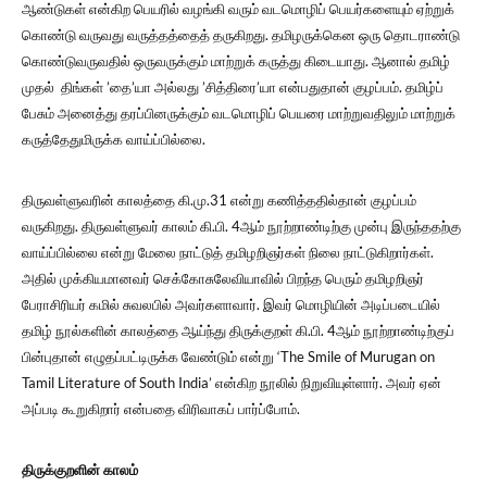
ஆண்டுகள் என்கிற பெயரில் வழங்கி வரும் வடமொழிப் பெயர்களையும் ஏற்றுக்
கொண்டு வருவது வருத்தத்தைத் தருகிறது. தமிழருக்கென ஒரு தொடராண்டு
கொண்டுவருவதில் ஒருவருக்கும் மாற்றுக் கருத்து கிடையாது. ஆனால் தமிழ்
முதல் திங்கள் ’தை’யா அல்லது ’சித்திரை’யா என்பதுதான் குழப்பம். தமிழ்ப்
பேசும் அனைத்து தரப்பினருக்கும் வடமொழிப் பெயரை மாற்றுவதிலும் மாற்றுக்
கருத்தேதுமிருக்க வாய்ப்பில்லை.
திருவள்ளுவரின் காலத்தை கி.மு.31 என்று கணித்ததில்தான் குழப்பம்
வருகிறது. திருவள்ளுவர் காலம் கி.பி. 4ஆம் நூற்றாண்டிற்கு முன்பு இருந்ததற்கு
வாய்ப்பில்லை என்று மேலை நாட்டுத் தமிழறிஞர்கள் நிலை நாட்டுகிறார்கள்.
அதில் முக்கியமானவர் செக்கோசுலேவியாவில் பிறந்த பெரும் தமிழறிஞர்
பேராசிரியர் கமில் சுவலபில் அவர்களாவார். இவர் மொழியின் அடிப்படையில்
தமிழ் நூல்களின் காலத்தை ஆய்ந்து திருக்குறள் கி.பி. 4ஆம் நூற்றாண்டிற்குப்
பின்புதான் எழுதப்பட்டிருக்க வேண்டும் என்று ‘The Smile of Murugan on
Tamil Literature of South India’ என்கிற நூலில் நிறுவியுள்ளார். அவர் ஏன்
அப்படி கூறுகிறார் என்பதை விரிவாகப் பார்ப்போம்.
திருக்குறளின் காலம்