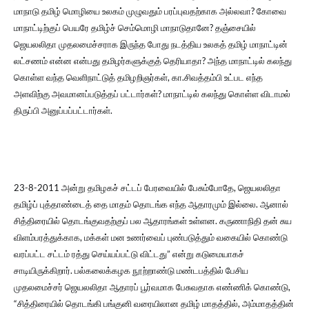
மாநாடு தமிழ் மொழியை உலகம் முழுவதும் பரப்புவதற்காக அல்லவா? கோவை
மாநாட்டிற்குப் பெயரே தமிழ்ச் செம்மொழி மாநாடுதானே? தஞ்சையில்
ஜெயலலிதா முதலமைச்சராக இருந்த போது நடத்திய உலகத் தமிழ் மாநாட்டின்
லட்சணம் என்ன என்பது தமிழர்களுக்குத் தெரியாதா? அந்த மாநாட்டில் கலந்து
கொள்ள வந்த வெளிநாட்டுத் தமிழறிஞர்கள், கா.சிவத்தம்பி உட்பட எந்த
அளவிற்கு அவமானப்படுத்தப் பட்டார்கள்? மாநாட்டில் கலந்து கொள்ள விடாமல்
திருப்பி அனுப்பப்பட்டார்கள்.
23-8-2011 அன்று தமிழகச் சட்டப் பேரவையில் பேசும்போதே, ஜெயலலிதா
தமிழ்ப் புத்தாண்டைத் தை மாதம் தொடங்க எந்த ஆதாரமும் இல்லை. ஆனால்
சித்திரையில் தொடங்குவதற்குப் பல ஆதாரங்கள் உள்ளன. கருணாநிதி தன் சுய
விளம்பரத்துக்காக, மக்கள் மன உணர்வைப் புண்படுத்தும் வகையில் கொண்டு
வரப்பட்ட சட்டம் ரத்து செய்யப்பட்டு விட்டது” என்று கடுமையாகச்
சாடியிருக்கிறார். பல்கலைக்கழக நூற்றாண்டு மண்டபத்தில் பேசிய
முதலமைச்சர் ஜெயலலிதா ஆதாரப் பூர்வமாக பேசுவதாக எண்ணிக் கொண்டு,
“சித்திரையில் தொடங்கி பங்குனி வரையிலான தமிழ் மாதத்தில், அம்மாதத்தின்