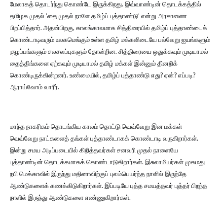
மேலாகத் தொடர்ந்து கொண்டே இருக்கிறது. இவ்வாண்டின் தொடக்கத்தில்
தமிழக முதல் ‘தை முதல் நாளே தமிழ்ப் புத்தாண்டு’ என்று அரசாணை
பிறப்பித்தார். அதன்பிறகு, காலங்காலமாக சித்திரையில் தமிழ்ப் புத்தாண்டைக்
கொண்டாடிவரும் உலகமெங்கும் உள்ள தமிழ் மக்களிடையே பல்வேறு ஐயங்களும்
குழப்பங்களும் சலசலப்புகளும் தோன்றின. சித்திரையை ஒதுக்கவும் முடியாமல்
தைத்திங்களை ஏற்கவும் முடியாமல் தமிழ் மக்கள் இன்னும் தினறிக்
கொண்டிருக்கின்றனர். உண்மையில், தமிழ்ப் புத்தாண்டு எது? ஏன்? எப்படி?
ஆராய்வோம் வாரீர்.
மாந்த நாகரிகம் தொடங்கிய காலம் தொட்டு வெவ்வேறு இன மக்கள்
வெவ்வேறு நாட்களைத் தங்கள் புத்தாண்டாகக் கொண்டாடி வருகிறார்கள்.
இன்று சமய அடிப்படையில் கிறித்தவர்கள் சனவரி முதல் நாளையே
புத்தாண்டின் தொடக்கமாகக் கொண்டாடுகிறார்கள். இசுலாமியர்கள் முகமது
நபி மெக்காவில் இருந்து மதினாவிற்குப் புலம்பெயர்ந்த நாளில் இருந்தே
ஆண்டுகளைக் கணக்கிடுகிறார்கள். இப்படியே புத்த சமயத்தவர் புத்தர் பிறந்த
நாளில் இருந்து ஆண்டுகளை எண்ணுகிறார்கள்.