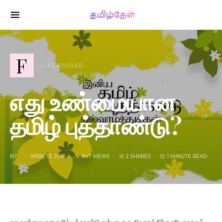
SEARCH FOR:
F
FEATURED
எது உண்மையான
தமிழ் புத்தாண்டு?
BY
APRIL 13, 2016
847 VIEWS
2 SHARES
1 MINUTE READ