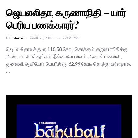
ஜெயலலிதா, கருணாநிதி – யார்
பெரிய பணக்காரர்?
BY
மனோவி
APRIL 25, 2016
339 VIEWS
ஜெயலலிதாவுக்கு ரூ.118.58 கோடி சொத்தும், கருணாநிதிக்கு
அசையா சொத்துக்கள் இல்லையெனவும், ஆனால் மனைவி,
துனைவி ஆகியோர் பெயரில் ரூ. 62.99 கோடி சொத்து உள்ளதாக,
…