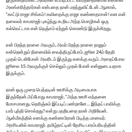
அலங்கரித்தார்கள் என்பதை நான் மறந்துவிட்டேன். ஆனால்,
“காட்டு ராஜா சிங்கம்! கவிதைக்கு ராஜா கண்ணதாசன்! என என்
தலைவர் காமராஜர் புகழ்ந்து கூறிய அந்த மொழிகள் ஒரு
கல்வெட்டாக என் நெஞ்சம் ஏற்றுக் கொண்டு இருக்கிறது.
என் பிறந்த நாளை அவரும், அவர் பிறந்த நாளை நானும்
என்றென்றும் நினைவில் வைத்திருப்போம். ஜூன 24ம் தேதி
முதல் டெலிபோன் அவரிடம் இருந்து எனக்கு வரும். அதைப்போல
ஜூலை 15 அவருக்குச் செல்லும் முதல் போன் என்னுடையதாக
இருக்கும்.
நான் ஒரு முறை பெத்தடின் ஊசிக்கு அடிமையாக
இருந்தேன்.அப்போது காமராஜர், “அந்த ஊசி எத்தனை
மோசமானது. தெரிஞ்சும் இப்படிப் பண்றானே… இந்தப் பாவிக்கு
யார் புத்தி சொல்றது? என்று பதறியதை நான் அறிவேன்.
ஆன்மீகத்தில் எனக்கு கண்ணபிரான் பிடித்த மானவர்.
அரசியலில் காமராஜர். தமிழ்நாட்டின் தேசிய பாரம்பரியத்தின்
அந்தக் கடைசி மணி மண்டபமும் உடைந்துவிட்டது. இதுவரை என்