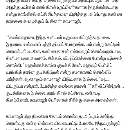
அருந்துபவர்கள் காங் கிரஸ் உறுப்பினர்களாக இருக்கக்கூடாது
என்று காங்கிரஸ் கட்சி நிபந்தனை விதித்தது. அப்போது கண்ண
தாசனை அழைத்துப் பேசினார் காமராஜர்.
“”கண்ணதாசா, இந்த சனியன் மதுவை விட்டுத் தொலை.
இதனால உன்னைப் பத்தி தப்பாப் பேசுறாங்க. பார் என்று கேட்டுக்
கொண்டார். உடனே, கண்ணதாசன் எல்லோரும் சொல்வதுபோல,
சினிமா உலக அவசரம், சிக்கல், வீட்டுப்பிரச்னை போன்ற வற்றைச்
சொல்லி, “அதுக்காத்தானே குடிக்கிறேன். அதுவும் பெர்மிட்
வாங்கித் தானே குடிக்கிறேன் என்று சமாதானம் சொல்லிப்
பார்த்தார். ஆனாலும் காமராஜர் விடுவதாக இல்லை. “அட..
விட்ருப்பா என்றார். யோசித்த கண்ண தாசன், “”சரி விட்டுர்றேன்…
குடிக்கிறதை இல்லை. காங் கிரஸ் கட்சியை என்றபடி
கிளம்பினார். காமராஜர் பெரிதாகச் சிரித்து தலை அசைத்தார்.
காமராஜர் மீது திடீரென கோபம் கொள்வது, அப்புறம் சேர்ந்து
கொள்வது என்று பிள்ளை விளையாட்டு போலவே இருவருக்கும்
உறவு இருந்தது. காங்கிரஸ் கட்சியிலிருந்து விலகி இருந்த