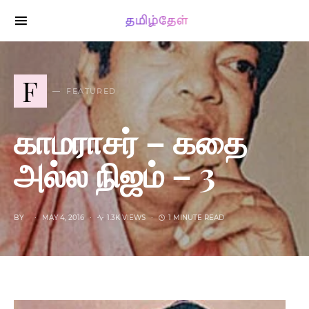
SEARCH FOR:
F
FEATURED
காமராசர் – கதை
அல்ல நிஜம் – 3
BY
MAY 4, 2016
1.3K VIEWS
1 MINUTE READ