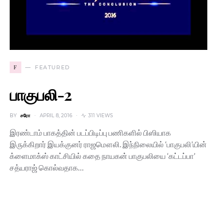
F
FEATURED
பாகுபலி-2
BY
சரோ
APRIL 8, 2016
311 VIEWS
இரண்டாம் பாகத்தின் படப்பிடிப்பு பணிகளில் பிஸியாக
இருக்கிறார் இயக்குனர் ராஜமௌலி. இந்நிலையில் ‘பாகுபலி’யின்
க்ளைமாக்ஸ் காட்சியில் கதை நாயகன் பாகுபலியை ‘கட்டப்பா’
சத்யராஜ் கொல்வதாக…