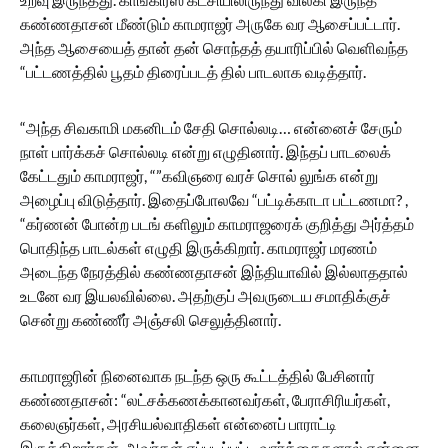
கண்ணதாசன் மீண்டும் காமராஜர் அருகே வர ஆசைப்பட்டார்.
அந்த ஆசையைத் தான் தன் சொந்தத் தயாரிப்பில் வெளிவந்த
“பட்டணத்தில் பூதம் திரைப்படத் தில் பாடலாக வடித்தார்.
“அந்த சிவகாமி மகனிடம் சேதி சொல்லடி… என்னைச் சேரும்
நாள் பார்க்கச் சொல்லடி என்று எழுதினார். இந்தப் பாடலைக்
கேட்டதும் காமராஜர், “”கவிஞரை வரச் சொல் லுங்க என்று
அழைப்பு விடுத்தார். இதைப்போலவே “பட்டிக்காடா பட்டணமா? ,
“கர்ணன் போன்ற படங் களிலும் காமராஜரைக் குறித்து அர்த்தம்
பொதிந்த பாடல்கள் எழுதி இருக்கிறார். காமராஜர் மரணம்
அடைந்த நேரத்தில் கண்ணதாசன் இந்தியாவில் இல்லாததால்
உடனே வர இயலவில்லை. அதற்குப் அவருடைய சமாதிக்குச்
சென்று கண்ணீர் அஞ்சலி செலுத்தினார்.
காமராஜரின் நினைவாக நடந்த ஒரு கூட்டத்தில் பேசினார்
கண்ணதாசன்: “லட்சக்கணக்கானவர்கள், பேராசிரியர்கள்,
கலைஞர்கள், அரசியல்வாதிகள் என்னைப் பாராட்டி
இருக்கிறார்கள். அவர்கள் எப்படிப்பட்ட வார்த்தைகளால் என்னை