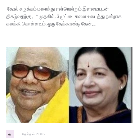
தோல் சுருக்கம் மறைந்து என்றென்றும் இளமையுடன்
திகழ்வதற்கு , * முதலில், 3 முட்டைகளை உடைத்து நன்றாக
கலக்கி கொள்ளவும். ஒரு தேக்கரண்டி தேன்,…
த
தேர்தல் 2016