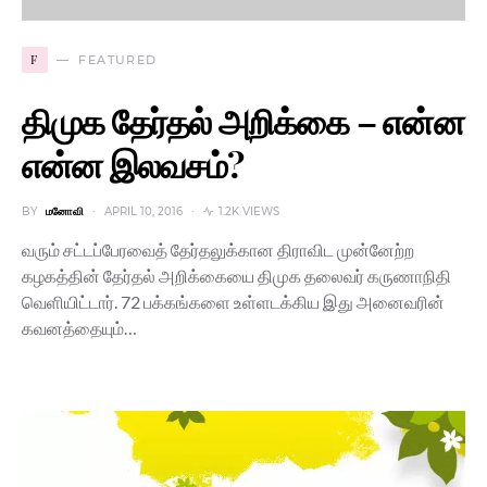
F
FEATURED
திமுக தேர்தல் அறிக்கை – என்ன
என்ன இலவசம்?
BY
மனோவி
APRIL 10, 2016
1.2K VIEWS
வரும் சட்டப்பேரவைத் தேர்தலுக்கான திராவிட முன்னேற்ற
கழகத்தின் தேர்தல் அறிக்கையை திமுக தலைவர் கருணாநிதி
வெளியிட்டார். 72 பக்கங்களை உள்ளடக்கிய இது அனைவரின்
கவனத்தையும்…