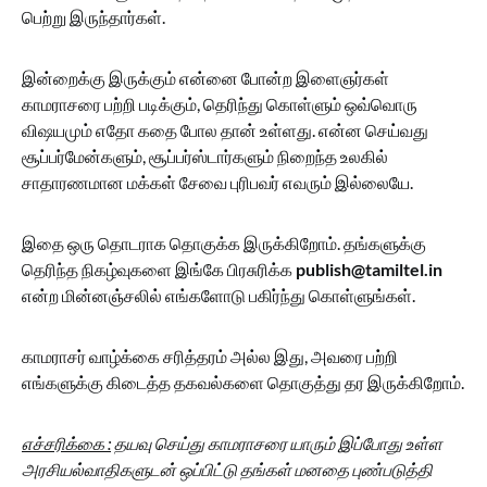
பெற்று இருந்தார்கள்.
இன்றைக்கு இருக்கும் என்னை போன்ற இளைஞர்கள்
காமராசரை பற்றி படிக்கும், தெரிந்து கொள்ளும் ஒவ்வொரு
விஷயமும் எதோ கதை போல தான் உள்ளது. என்ன செய்வது
சூப்பர்மேன்களும், சூப்பர்ஸ்டார்களும் நிறைந்த உலகில்
சாதாரணமான மக்கள் சேவை புரிபவர் எவரும் இல்லையே.
இதை ஒரு தொடராக தொகுக்க இருக்கிறோம். தங்களுக்கு
தெரிந்த நிகழ்வுகளை இங்கே பிரசுரிக்க
publish@tamiltel.in
என்ற மின்னஞ்சலில் எங்களோடு பகிர்ந்து கொள்ளுங்கள்.
காமராசர் வாழ்க்கை சரித்தரம் அல்ல இது, அவரை பற்றி
எங்களுக்கு கிடைத்த தகவல்களை தொகுத்து தர இருக்கிறோம்.
எச்சரிக்கை :
தயவு செய்து காமராசரை யாரும் இப்போது உள்ள
அரசியல்வாதிகளுடன் ஒப்பிட்டு தங்கள் மனதை புண்படுத்தி