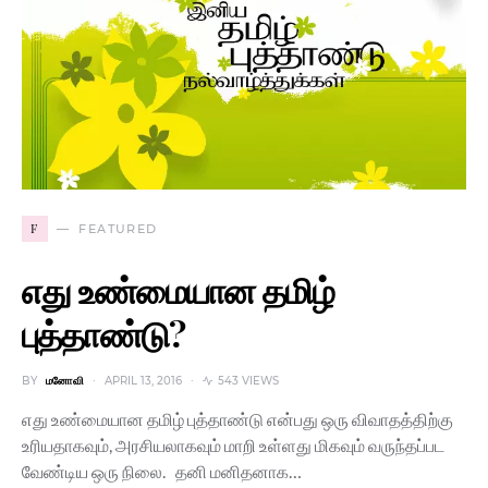
F
FEATURED
எது உண்மையான தமிழ்
புத்தாண்டு?
BY
மனோவி
APRIL 13, 2016
543 VIEWS
எது உண்மையான தமிழ் புத்தாண்டு என்பது ஒரு விவாதத்திற்கு
உரியதாகவும், அரசியலாகவும் மாறி உள்ளது மிகவும் வருந்தப்பட
வேண்டிய ஒரு நிலை. தனி மனிதனாக…