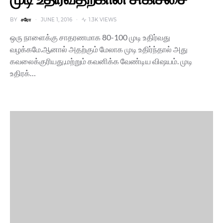
BY
சரோ
JUNE 1, 2016
1.3K VIEWS
ஒரு நாளைக்கு சாதரணமாக 80-100 முடி உதிர்வது
வழக்கமே.ஆனால் அதற்கும் மேலாக முடி உதிர்ந்தால் அது
கவலைக்குரியது,மற்றும் கவனிக்க வேண்டிய விஷயம். முடி
உதிரக்…