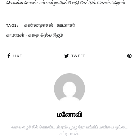
கொள்ள வேண்டாம் என்று அன்போடு கேட்டுக் கொள்கிறோம்.
கண்ணதாசன்
காமராசர்
TAGS:
காமராசர் - கதை அல்ல நிஜம்
LIKE
TWEET
மனோவி
வலை எழுத்தில் கொண்ட பற்றால், முழு நேர வங்கிப் பணியை மூட்டை
கட்டியவன்.