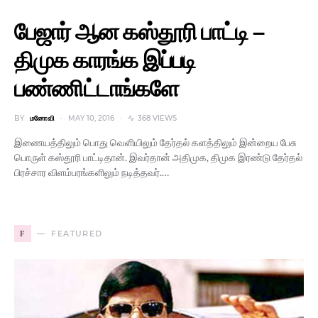
பேஜார் ஆன கஸ்தூரி பாட்டி –
திமுக காரங்க இப்படி
பண்ணிட்டாங்களே
BY
மனோவி
MAY 10, 2016
368 VIEWS
இணையத்திலும் பொது வெளியிலும் தேர்தல் களத்திலும் இன்றைய பேசு
பொருள் கஸ்தூரி பாட்டிதான். இவர்தான் அதிமுக, திமுக இரண்டு தேர்தல்
பிரச்சார விளம்பரங்களிலும் நடித்தவர்.…
F
FEATURED