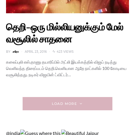
தெறி-ஒரு மில்லியனுக்கும் மேல்
வசூலில் சாதனை
BY
சரோ
APRIL 23, 2016
423 VIEWS
கலைப்புலி எஸ்.தாணு தயாரிப்பில் அட்லி இயக்கத்தில் விஜய் நடித்து
வெளிவந்த திரைப்படம் தெறி.வெளியான ஆறே நாட்களில் 100 கோடியை
வசூலித்தது. நடிகர் விஜயின் ட்விட்டர்…
LOAD MORE
@india