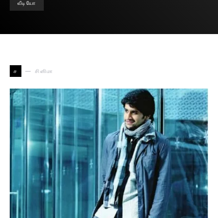
வீடியோ
ச
சினிமா