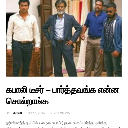
கபாலி டீசர் – பார்த்தவங்க என்ன
சொல்றாங்க
BY
மனோவி
MAY 3, 2016
257 VIEWS
ரஜினிகாந்த் நடிப்பில், பழைமையாய் (புதுமையாய் பார்த்து புளித்து