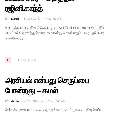
ரஜினிகாந்த்
BY
மனோவி
MAY 1, 2016
410 VIEWS
கபாலி திரைப்படத்தின் அதிகார பூர்வ டீசர் வெளியான 7மணி நேரத்தில்
20 லட்சம் பேர் ரசித்துள்ளனர். கபாலின்னு சொன்னதும் பழைய நம்பியார்
படத்தில் வரும்…
F
FEATURED
அரசியல் என்பது செருப்பை
போன்றது – கமல்
BY
மனோவி
APRIL 30, 2016
201 VIEWS
தேர்தல் ஆணையம் அனைவரும் தங்களது வாக்குகளை பதிவு செய்ய