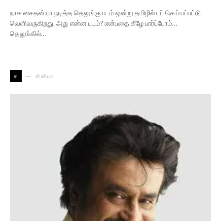
நாக சைதன்யா நடித்த தெலுங்கு படம் ஒன்று தமிழில் டப் செய்யப்பட்டு
வெளிவருகிறது. அது என்ன படம்? என்பதை கீழே பார்ப்போம்…
தெலுங்கில்…
ச
சினிமா