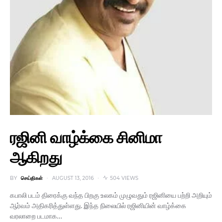
ரஜினி வாழ்க்கை சினிமா
ஆகிறது
BY
செய்திகள்
AUGUST 13, 2016
504 VIEWS
கபாலி படம் திரைக்கு வந்த பிறகு உலகம் முழுவதும் ரஜினியை பற்றி அறியும்
ஆர்வம் அதிகரித்துள்ளது. இந்த நிலையில் ரஜினியின் வாழ்க்கை
வரலாறை படமாக…