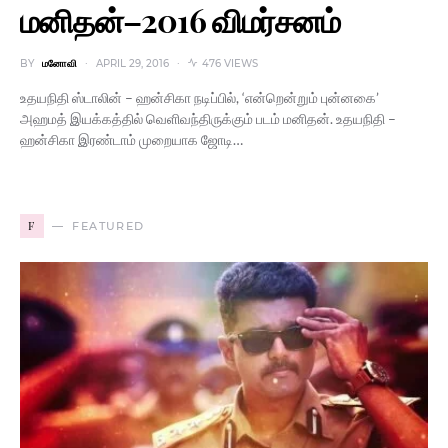
மனிதன்–2016 விமர்சனம்
BY
மனோவி
APRIL 29, 2016
476 VIEWS
உதயநிதி ஸ்டாலின் – ஹன்சிகா நடிப்பில், ‘என்றென்றும் புன்னகை’
அஹமத் இயக்கத்தில் வெளிவந்திருக்கும் படம் மனிதன். உதயநிதி –
ஹன்சிகா இரண்டாம் முறையாக ஜோடி…
F
FEATURED