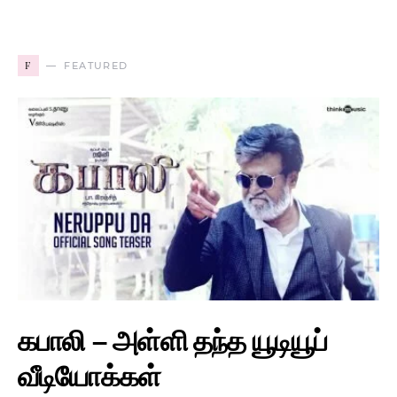
F
FEATURED
கபாலி – அள்ளி தந்த யூடியூப்
வீடியோக்கள்