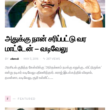
அதுக்கு நான் சரிப்பட்டு வர
மாட்டேன் – வடிவேலு
BY
மனோவி
MAY 3, 2016
267 VIEWS
அரசியல் குறித்த கேள்விக்கு ‘அதெல்லாம் நமக்கு எதுக்கு.. விட்டுருங்க’
என்று நடிகர் வடிவேலு பதிலளித்தார். சுராஜ் இயக்கத்தில் விஷால்,
தமன்னா, வடிவேலு, சூரி உள்ளிட்ட…
F
FEATURED