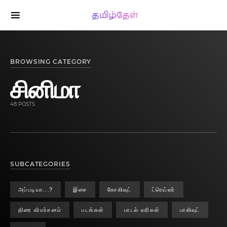
SEARCH FOR:
BROWSING CATEGORY
சினிமா
48 POSTS
SUBCATEGORIES
அப்படியா...?
இசை
கோலிவுட்
ட்ரெய்லர்
திரை விமர்சனம்
படங்கள்
பாடல் வரிகள்
பாலிவுட்