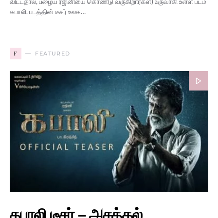
விட்டதால், பழைய ரஜினியை கொண்டு வருகிறார்கள்) உருவாகி உள்ள படம்
கபாலி. படத்தின் டீசர் உலக…
F
FEATURED
கபாலி டீசர் – அசத்தல்