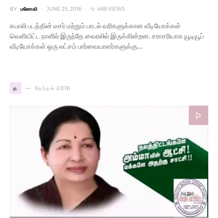
BY
மனோவி
JUNE 25, 2016
469 VIEWS
கபாலி படத்தின் டீசர் மற்றும் பாடல் வரிகளுக்கான வீடியோக்கள்
வெளியிட்ட நாளில் இருந்தே வைரலில் இருக்கின்றன. சராசரியாக யூடியூப்
வீடியோக்கள் ஒரு லட்சம் பார்வையாளர்களுக்கு…
த
தேர்தல் 2016