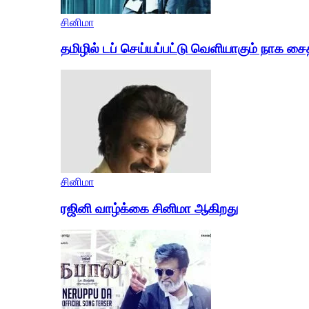
சினிமா
தமிழில் டப் செய்யப்பட்டு வெளியாகும் நாக ச
சினிமா
ரஜினி வாழ்க்கை சினிமா ஆகிறது