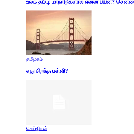
உலக தமிழ் மாநாடுகளால் என்ன பயன்? சென
தமிழகம்
எது சிறந்த பள்ளி?
செய்திகள்