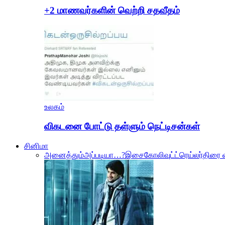
+2 மாணவர்களின் வெற்றி சதவீதம்
உலகம்
விகடனை போட்டு தள்ளும் நெட்டிசன்கள்
சினிமா
அனைத்தும்
அப்படியா…?
இசை
கோலிவுட்
ட்ரெய்லர்
திரை 