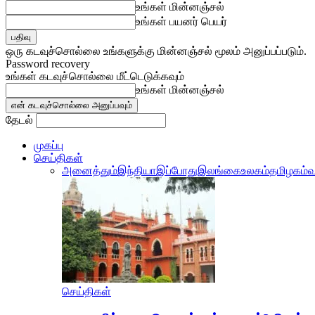
உங்கள் மின்னஞ்சல்
உங்கள் பயனர் பெயர்
ஒரு கடவுச்சொல்லை உங்களுக்கு மின்னஞ்சல் மூலம் அனுப்பப்படும்.
Password recovery
உங்கள் கடவுச்சொல்லை மீட்டெடுக்கவும்
உங்கள் மின்னஞ்சல்
தேடல்
முகப்பு
செய்திகள்
அனைத்தும்
இந்தியா
இப்போது
இலங்கை
உலகம்
தமிழகம்
வ
செய்திகள்