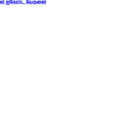
்னை ஐகோர்ட் வேதனை