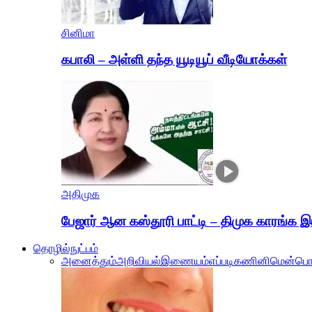
சினிமா
கபாலி – அள்ளி தந்த யூடியூப் வீடியோக்கள்
அதிமுக
பேஜார் ஆன கஸ்தூரி பாட்டி – திமுக காரங்க 
தொழில்நுட்பம்
அனைத்தும்
அறிவியல்
இணையம்
எப்படி
கணினி
மென்பொ