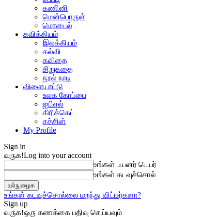
கணினி
மென்பொருள்
மொபைல்
கவிக்கியம்
இலக்கியம்
கல்வி
கவிதை
சிறுகதை
நூல் நாடி
விளையாட்டு
உலக கோப்பை
ஐபிஎல்
கிரிக்கெட்
சச்சின்
My Profile
Sign in
வருக!
Log into your account
உங்கள் பயனர் பெயர்
உங்கள் கடவுச்சொல்
உங்கள் கடவுச்சொல்லை மறந்து விட்டீர்களா?
Sign up
வருக!
ஒரு கணக்கை பதிவு செய்யவும்