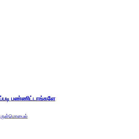
இப்படி பண்ணிட்டாங்களே
ருள்
மொபைல்