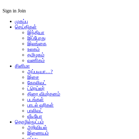
Sign in
Join
முகப்பு
செய்திகள்
இந்தியா
இப்போது
இலங்கை
உலகம்
தமிழகம்
வணிகம்
சினிமா
அப்படியா…?
இசை
கோலிவுட்
ட்ரெய்லர்
திரை விமர்சனம்
படங்கள்
பாடல் வரிகள்
பாலிவுட்
வீடியோ
தொழில்நுட்பம்
அறிவியல்
இணையம்
எப்படி