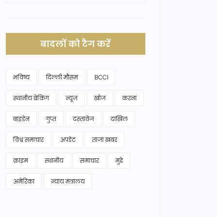
बादलों को टैग करें
भविष्य
दिल्ली मौसम
BCCI
स्थानीय ब्रेकिंग
न्यूज़
खोज
करना
बाइडेन
गुप्त
दस्तावेज
दाखिल
विश्व समाचार
अपडेट
ताजा खबर
क्राइम
स्थानीय
समाचार
मुद्दे
अमेरिका
न्याय मंत्रालय