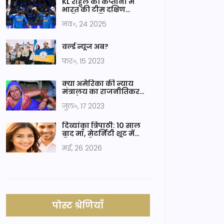
KL राहुल की कप्तानी में
भारत की टीम दक्षिण
अफ्रीका के खिलाफ
नव॰, 24 2025
ओडीआई सीरीज के लिए
घोषित
वर्ल्ड न्यूज अब?
फ़र॰, 15 2023
क्या अमेरिका की न्याय
मंत्रालय का राजनीतिकरण
हुआ है?
जुल॰, 17 2023
दिव्यांका त्रिपाठी: 10 साल
बाद माँ, मेटर्निटी शूट में
विवेक दहिया
मई, 26 2026
पोस्ट श्रेणियाँ