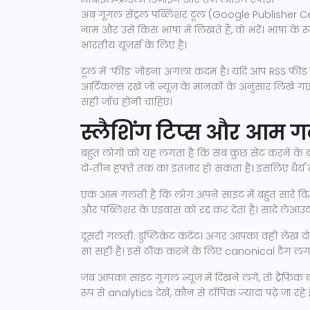
अब गूगल सेंट्रल पब्लिशर टूल (Google Publisher Ce
नाम और उसे किस भाषा में लिखते हैं, वो भरें। भाषा के र
भारतीय यूज़र्स के लिए है।
टूल में ‘फ़ीड’ जोड़ना अगला कदम है। यदि आप RSS फ़ीड इ
आर्टिकल्स रखें जो न्यूज़ के मानकों के अनुसार लिखे गए
सही जाँच होनी चाहिए।
स्लैशिंग टिप्स और आम गल
बहुत लोगों को यह लगता है कि सब कुछ सेट करने के बाद
दो‑तीन हफ्ते तक का इंतजार हो सकता है। इसलिए धैर्य
एक आम गलती है कि लोग अपने साइट में बहुत सारे विज्
और पब्लिशर के एडवांस को रद्द कर देता है। सादे लेआउट
दूसरी गलती: डुप्लिकेट कंटेंट। अगर आपका वही लेख
सा सही है। इसे ठीक करने के लिए canonical टैग लगाएँ 
जब आपका साइट गूगल न्यूज़ में दिखने लगे, तो ट्रैफ़
रूप से analytics देखें, कौन से टॉपिक ज्यादा पढ़े जा रहे