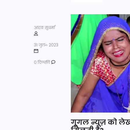
आरव सुधर्मा
31 जुल॰ 2023
0 टिप्पणि
गूगल न्यूज़ को ले