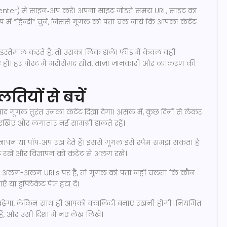
nter) में साइन‑अप करें। अपना साइट जोड़ते समय URL, साइट का
ूप में “हिन्दी” चुनें, जिससे गूगल को पता चल जाये कि आपका कंटेंट
स्तेमाल करते हैं, तो उसका लिंक डालें। फ़ीड में केवल वही
 हों। हर पोस्ट में भरोसेमंद स्रोत, ताज़ा जानकारी और व्याकरण की
तियों से बचें
 गूगल तुरंत उनका कंटेंट दिखा देगा। असल में, कुछ दिनों से लेकर
 रखिए और लगातार नई सामग्री डालते रहें।
ञापन या पॉप‑अप रख देते हैं। इससे गूगल इसे स्पैम समझ सकता है
 रखें और विज्ञापन को कंटेंट से अलग रखें।
 दो अलग-अलग URLs पर है, तो गूगल को पता नहीं चलता कि कौन
या डुप्लिकेट पेज हटा दें।
िक बढ़ेगा, लेकिन साथ ही आपको क्वालिटी बनाए रखनी होगी। नियमित
 हैं, और उसी दिशा में नए लेख लिखें।