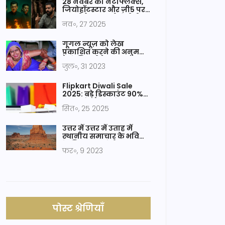
28 नवंबर को नेटफ्लिक्स,
जियोहॉटस्टार और ज़ी5 पर
आ रही हैं आठ नई ओटीटी
नव॰, 27 2025
रिलीज़
गूगल न्यूज़ को लेख
प्रकाशित करने की अनुमति
कैसे मिलती है?
जुल॰, 31 2023
Flipkart Diwali Sale
2025: बड़े डिस्काउंट 90%
तक, तुरंत तैयार हों!
सित॰, 25 2025
उत्तर में उत्तर में उताह में
स्थानीय समाचार के भविष्य
के लिए क्या मुद्दे हैं?
फ़र॰, 9 2023
पोस्ट श्रेणियाँ