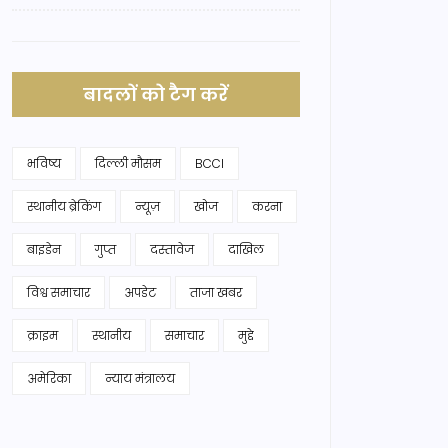
बादलों को टैग करें
भविष्य
दिल्ली मौसम
BCCI
स्थानीय ब्रेकिंग
न्यूज़
खोज
करना
बाइडेन
गुप्त
दस्तावेज
दाखिल
विश्व समाचार
अपडेट
ताजा खबर
क्राइम
स्थानीय
समाचार
मुद्दे
अमेरिका
न्याय मंत्रालय