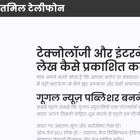
तमिल टेलीफोन
टेक्नोलॉजी और इंटरनेट
लेख कैसे प्रकाशित कर
क्या आपने कभी सोचा है कि आपका ब्लॉग या वेबसाइट गूग
मैं वही बताऊँगा जो मैंने खुद अपनाया और देखी सफलत
गूगल न्यूज़ पब्लिशर बनने 
सबसे पहले समझें कि गूगल न्यूज़ सिर्फ एक प्लेटफ़ॉर्म 
साइट अलग दिखनी चाहिए। शुरू करने से पहले इन चीज़ों प
साइट पर अद्यतन, मूल और भरोसेमंद लेख हों।
ऑन‑पेज SEO ठीक हो – टाइटल, मेटा डिस्क्रिप्शन, हेडिंग्
मोबाइल‑फ्रेंडली डिज़ाइन और तेज़ लोडिंग स्पीड।