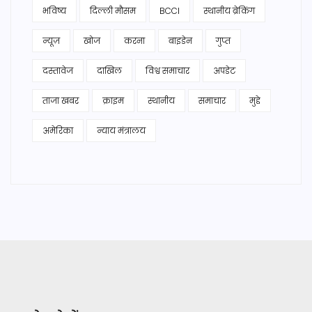
भविष्य
दिल्ली मौसम
BCCI
स्थानीय ब्रेकिंग
न्यूज़
खोज
करना
बाइडेन
गुप्त
दस्तावेज
दाखिल
विश्व समाचार
अपडेट
ताजा खबर
क्राइम
स्थानीय
समाचार
मुद्दे
अमेरिका
न्याय मंत्रालय