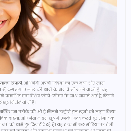
्यांका त्रिपाठी
,
अभिनेत्री
अपनी जिंदगी का एक नया और खास
्र में, लगभग 10 साल की शादी के बाद, वे माँ बनने वाली हैं। यह
 को प्रकाशित एक विशेष फोटो-फीचर के साथ सामने आई है, जिसमें
ोशूट सिरखियों में है।
ं है, बल्कि इस तरीके की भी है जिससे उन्होंने इस खुशी को साझा किया
िवेक दहिया
,
अभिनेता
ने इस शूट में उनकी मदद करते हुए रोमांटिक
बेबी बंप' को थामे हुए दिखाई दे रहे हैं। यह दृश्य सोशल मीडिया पर तेजी
े पीछे की कहानी और स्वास्थ्य पहलुओं को समझना भी उतना ही