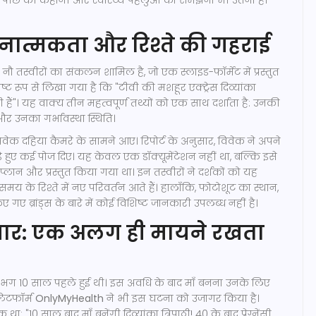
नात्मकता और रिश्ते की गहराई
 तस्वीरों का संकलन शामिल है, जो एक स्लाइड-फॉर्मेट में प्रस्तुत
पष्ट रूप से लिखा गया है कि "टीवी की मशहूर एक्ट्रेस दिव्यांका
ाली हैं"। यह वाक्य तीन महत्वपूर्ण तथ्यों को एक साथ दर्शाता है: उनकी
र उनका गर्भावस्था स्थिति।
क दहिया कैमरे के सामने आए। रिपोर्ट के अनुसार, विवेक ने अपने
़े हुए कई पोज दिए। यह केवल एक डॉक्यूमेंटेशन नहीं था, बल्कि इसे
ान और प्रस्तुत किया गया था। इन तस्वीरों ने दर्शकों को यह
 के रिश्ते में नए परिवर्तन आते हैं। हालाँकि, फोटोशूट का स्थान,
ए ब्रांड्स के बारे में कोई विशिष्ट जानकारी उपलब्ध नहीं है।
जार: एक अलग ही मायने रखता
भग 10 साल पहले हुई थी। इस अवधि के बाद माँ बनना उनके लिए
लेटफॉर्म
OnlyMyHealth
ने भी इस घटना को उजागर किया है।
: "10 साल बाद माँ बनेंगी दिव्यांका त्रिपाठी! 40 के बाद प्रेग्नेंसी