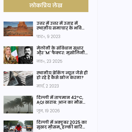
लोकप्रिय लेख
उत्तर में उत्तर में उताह में
स्थानीय समाचार के भविष्य
के लिए क्या मुद्दे हैं?
फ़र॰, 9 2023
मेलोनी के संविधान सुधार
और 'M' फैक्टर: मुसोलिनी
की तुलना ने जगाया
नव॰, 23 2025
राजनीतिक विवाद
स्थानीय ब्रेकिंग न्यूज़ जैसे ही
हो रहे हैं कैसे खोज करना?
मार्च, 2 2023
दिल्ली में तापमान 42°C,
AQI खराब: आज का मौसम
और चेतावनी
जून, 19 2026
दिल्ली में अक्टूबर 2025 का
सुखद मौसम, हल्की बारिश
और ठंडी हवाएँ