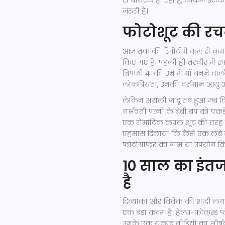
जरूरी है।
फोटोशूट की रच
आज तक की रिपोर्ट में कम से कम नौ
किए गए हैं। पहली ही तस्वीर में स्
त्रिपाठी 41 की उम्र में माँ बनने व
लोकप्रियता, उनकी वर्तमान आयु औ
लेकिन असली जादू तब हुआ जब विवे
गर्भवती पत्नी के बेबी बंप को पकड
एक रोमांटिक कपल शूट की तरह प्ल
एहसास दिलाया कि कैसे एक लंबे समय
फोटोग्राफर का नाम या उपयोग किए ग
10 साल का इंत
है
दिव्यांका और विवेक की शादी लग
एक बड़ा कदम है। हेल्थ-फोकस्ड प्
उनके एक यूट्यूब वीडियो का शीर्षक था