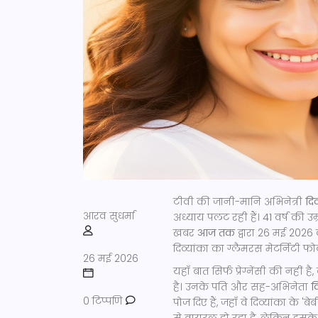
टीवी की जानी-मानि अभिनेत्री
दिव
आरव सुधर्मा
अध्याय पलट रही हैं। 41 वर्ष की उम
खबर
आज तक
द्वारा 26 मई 2026
दिव्यांका का ग्लैमरस मेटर्निटी फोट
26 मई 2026
यहाँ बात सिर्फ प्रेग्नेंसी की नही
है। उनके पति और सह-अभिनेता
व
0 टिप्पणि
पोज दिए हैं, जहाँ वे दिव्यांका के '
से वायरल हो रहा है, लेकिन इसक