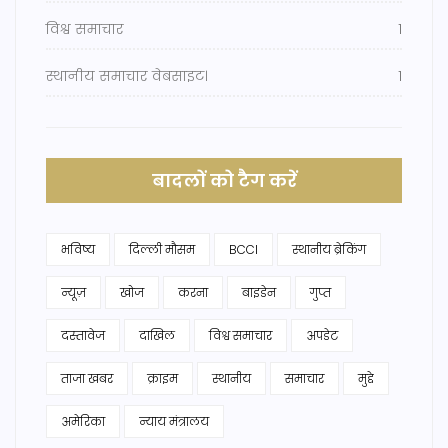
विश्व समाचार
1
स्थानीय समाचार वेबसाइट।
1
बादलों को टैग करें
भविष्य
दिल्ली मौसम
BCCI
स्थानीय ब्रेकिंग
न्यूज़
खोज
करना
बाइडेन
गुप्त
दस्तावेज
दाखिल
विश्व समाचार
अपडेट
ताजा खबर
क्राइम
स्थानीय
समाचार
मुद्दे
अमेरिका
न्याय मंत्रालय