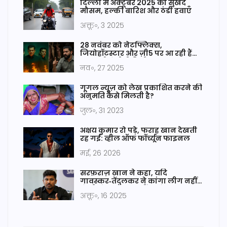
दिल्ली में अक्टूबर 2025 का सुखद
मौसम, हल्की बारिश और ठंडी हवाएँ
अक्तू॰, 3 2025
28 नवंबर को नेटफ्लिक्स,
जियोहॉटस्टार और ज़ी5 पर आ रही हैं
आठ नई ओटीटी रिलीज़
नव॰, 27 2025
गूगल न्यूज़ को लेख प्रकाशित करने की
अनुमति कैसे मिलती है?
जुल॰, 31 2023
अक्षय कुमार रो पड़े, फराह खान देखती
रह गईं: व्हील ऑफ फॉर्च्यून फाइनल
मई, 26 2026
सरफ़राज़ खान ने कहा, यदि
गावस्कर‑तेंदुलकर ने कांगा लीग नहीं
खेली तो legend नहीं बनते
अक्तू॰, 16 2025