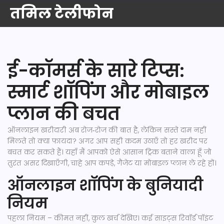
तमिल टेलीफोन
ई-कॉमर्स के सारे टिप्स:
स्मार्ट शॉपिंग और मोबाइल
प्लान की बचत
ऑनलाइन खरीदारी अब रोज‑रोज की बात है, लेकिन सस्ते दाम नहीं
मिलते तो क्या फायदा? अगर आप सही कदम उठाएँ तो हर खरीद पर
बचत कर सकते हैं। यहाँ मैं आपको ऐसे आसान ट्रिक बताने वाला हूँ जो
तुरंत असर दिखाएँगी, चाहे आप कपड़े, गैजेट या मोबाइल प्लान ले रहे हों।
ऑनलाइन शॉपिंग के बुनियादी
नियम
पहला नियम – कीमत नहीं, कुल खर्च देखिए। कई साइट्स रिवॉर्ड पॉइंट