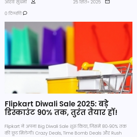
आरव सुधर्मा
25 सित॰ 2025
0 टिप्पणि
Flipkart Diwali Sale 2025: बड़े
डिस्काउंट 90% तक, तुरंत तैयार हों!
Flipkart ने अपना Big Diwali Sale शुरू किया, जिसमें 80‑90% तक
की छूट मिलेगी। Crazy Deals, Time Bomb Deals और Rush