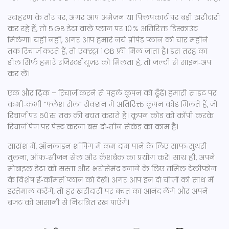
उदाहरण के तौर पर, अगर आप अमेज़न या फ़्लिपकार्ट पर बड़ी खरीदारी
कर रहे हैं, तो 5 GB डेटा वाले प्लान पर 10 % अतिरिक्त डिस्काउंट
मिलेगा। यही नहीं, अगर आप हमारे नये प्रीपेड प्लान को चार महीने
तक रिचार्ज करते हैं, तो एक्स्ट्रा 1 GB फ्री मिल जाता है। इस तरह का
डील सिर्फ हमारे रजिस्टर्ड यूज़र को मिलता है, तो जल्दी से साइन‑अप
कर लें।
एक और ट्रिक – रिचार्ज करने से पहले कूपन को ढूँढें। हमारी साइट पर
कभी‑कभी “फ्लैश सेल” सेक्शन में अतिरिक्त कूपन कोड मिलते हैं, जो
रिचार्ज पर 50 रु. तक की बचत कराते हैं। कूपन कोड को कॉपी करके
रिचार्ज पेज पर पेस्ट करना बस दो‑तीन सेकंड का काम है।
सारांश में, ऑनलाइन शॉपिंग में कम दाम पाने के लिए साफ‑सुथरी
तुलना, ऑफ‑सीजन सेल और कॅशबैक का प्रयोग करें। साथ ही, अपने
मोबाइल डेटा को सस्ता और भरोसेमंद बनाने के लिए तमिल टेलीफोन
के विशेष ई‑कॉमर्स प्लान को देखें। अगर आप इन दो चीज़ों को साथ में
इस्तेमाल करेंगे, तो हर खरीदारी पर बचत का आनंद लेंगे और अपने
बजट को आसानी से नियंत्रित रख पाएँगे।