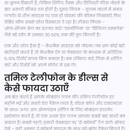
या कूपन दिखाती हैं, लेकिन शिपिंग, टैक्स और डिलिवरी फीस जोड़ने के
बाद असली कीमत तय होती है। दूसरा नियम – तुलना करने में समय
लगाएँ। दो‑तीन साइट्स पर एक ही प्रोडक्ट की कीमत लिखवाएँ, फिर
देखिए कौन सबसे छोटा डिस्काउंट दे रहा है। तीसरा नियम –
ऑफ‑सीजन सेल का इंतजार करें। “इडनॉलिक” या “डिजिटल एक्सपेस”
जैसे बड़े इवेंट में अक्सर 30‑50% तक की छूट मिलती है।
एक और छोटा हैक है – कॅशबैक साइट्स को जोड़ना। जब आप कोई बड़ी
खरीदारी करते हैं तो कॅशबैक ऐप या वेबसाइट के माध्यम से अतिरिक्त
5‑10% रिवॉर्ड वापस मिल सकता है। बस रजिस्टर करें, लिंक से शॉपिंग
करें और रिवॉर्ड को अपने वॉलेट में रख लें।
तमिल टेलीफोन के डील्स से
कैसे फायदा उठाएँ
अब बात करते हैं आपके मोबाइल प्लान की। तमिल टेलीफोन हर
महीने नई और सस्ती डेटा पैकेज लाता है, वॉइस कॉल और एसएमएस
के साथ। अगर आप ऑनलाइन शॉपिंग के लिए मोबाइल इंटरनेट
इस्तेमाल करते हैं, तो एक अच्छा डेटा प्लान आपका सबसे बड़ा साथी बन
सकता है। सबसे पहले, हमारी वेबसाइट पर "ई-कॉमर्स" टैग वाले ऑफर
देखें – वहाँ अक्सर ई‑कॉमर्स साइट्स के साथ को‑ब्रांडेड पैकेज मिलते हैं।