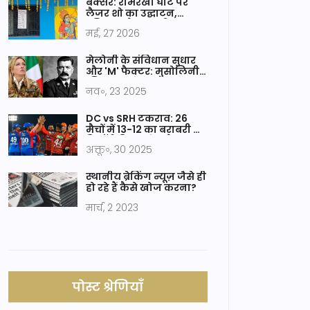
बक्सर: रामरेखा घाट पर
लैजर शो का उद्घाटन,
इतिहास और तकनीक का
मई, 27 2026
अनोखा संगम
मेलोनी के संविधान सुधार
और 'M' फैक्टर: मुसोलिनी
की तुलना ने जगाया
नव॰, 23 2025
राजनीतिक विवाद
DC vs SRH टकराव: 26
मैचों में 13-12 का बराबरी का
रिकॉर्ड, रिशभ पंत और
अक्तू॰, 30 2025
भूवनेश्वर कुमार ने बदला
गेम
स्थानीय ब्रेकिंग न्यूज़ जैसे ही
हो रहे हैं कैसे खोज करना?
मार्च, 2 2023
पोस्ट श्रेणियाँ