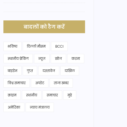
बादलों को टैग करें
भविष्य
दिल्ली मौसम
BCCI
स्थानीय ब्रेकिंग
न्यूज़
खोज
करना
बाइडेन
गुप्त
दस्तावेज
दाखिल
विश्व समाचार
अपडेट
ताजा खबर
क्राइम
स्थानीय
समाचार
मुद्दे
अमेरिका
न्याय मंत्रालय